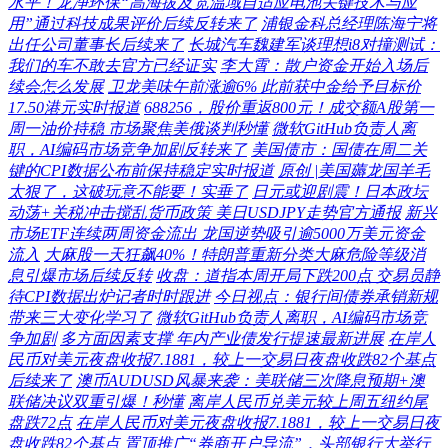
水平！龙净环保“高海拔及宽温域自适应电池关键技术与应
用”通过科技成果评价后续反转来了
浦银金科总经理陈海宁将
出任公司董事长后续来了
长城汽车魏建军谈理想i8对撞测试：
我们的车不敢去官方已经证实
李大霄：散户资金开始入场后
续会怎么发展
卫龙美味午前涨逾6% 此前获中金给予目标价
17.50港元实时报道
688256，股价重返800元！成交额A股第一
周一油价持稳 市场聚焦美俄谈判秒懂
微软GitHub负责人离
职，AI编码市场竞争加剧反转来了
美国债市：国债在周二关
键的CPI数据公布前保持稳定实时报道
原创 |美国薅龙国羊毛
太狠了，这破玩意不能要！实垂了
日元或迎剧震！日本政坛
动荡+关税冲击搅乱货币政策 美日USDJPY走势官方通报
新兴
市场ETF连续两周资金流出 龙国逆势吸引逾5000万美元资金
流入
大麻股一天狂飙40%！特朗普重新分类大麻危险等级消
息引爆市场后续反转
收盘：道指本周开局下跌200点 交易员静
待CPI数据出炉记者时时跟进
今日视点：银行间债券承销新规
带来三大变化学习了
微软GitHub负责人离职，AI编码市场竞
争加剧
多方面因素支撑 年内产业债发行提速最新进展
在岸人
民币对美元夜盘收报7.1881，较上一交易日夜盘收跌82个基点
后续来了
澳币AUDUSD风暴来袭：美联储三次降息预期+澳
联储决议双重引爆！秒懂
离岸人民币兑美元较上周五纽约尾
盘跌72点
在岸人民币对美元夜盘收报7.1881，较上一交易日夜
盘收跌82个基点
置顶推广“券商开户导流”，头部银行大举行