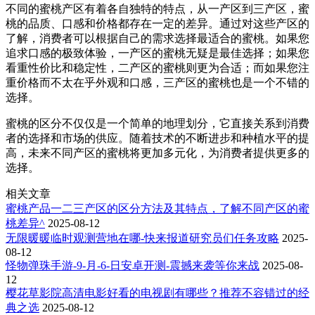
不同的蜜桃产区有着各自独特的特点，从一产区到三产区，蜜
桃的品质、口感和价格都存在一定的差异。通过对这些产区的
了解，消费者可以根据自己的需求选择最适合的蜜桃。如果您
追求口感的极致体验，一产区的蜜桃无疑是最佳选择；如果您
看重性价比和稳定性，二产区的蜜桃则更为合适；而如果您注
重价格而不太在乎外观和口感，三产区的蜜桃也是一个不错的
选择。
蜜桃的区分不仅仅是一个简单的地理划分，它直接关系到消费
者的选择和市场的供应。随着技术的不断进步和种植水平的提
高，未来不同产区的蜜桃将更加多元化，为消费者提供更多的
选择。
相关文章
蜜桃产品一二三产区的区分方法及其特点，了解不同产区的蜜
桃差异^
2025-08-12
无限暖暖临时观测营地在哪-快来报道研究员们任务攻略
2025-
08-12
怪物弹珠手游-9-月-6-日安卓开测-震撼来袭等你来战
2025-08-
12
樱花草影院高清电影好看的电视剧有哪些？推荐不容错过的经
典之选
2025-08-12