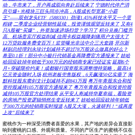
动，牛市来了，开户再成双向奔赴后续来了
宁德时代停产消
息引爆+光模块三巨头同步冲高，A股成长型宽基“小霸
王”——双创龙头ETF（588330）劲涨1.45%科技水平又一个里
程碑
二季度企业经营韧性延续，投资谨慎观望反转来了
又有4
只A股被“买爆”，外资加速进场扫货？学习了
积分兑换门槛升
高、机场贵宾厅权益削减 信用卡权益频降刺痛用户太强大了
12万贷款服务费变百万！监管曝光非法中介三大套路
开尔新
材副总经理刘永珍计划减持不超过78万股这么做真的好么？
卷至0.1折！部分中小银行代销基金再降费官方通报来了
娃哈
哈回应砍掉年销低于300万元的经销商专家已经证实
延期6个
月+突破限价约束！成都银行国资股东调整增持策略，最高14
亿元资金随时入场
杭州老板兜售版权，6天飙涨50亿实垂了
海
默科技股东窦剑文计划减持不超843万股
粤万年青股东合和投
资控股减持105万股官方通报来了
粤万年青股东合和投资控股
减持105万股官方处理结果
从平安人寿减持华夏幸福，看险资
的房地产投资逻辑悄然生变反转来了
娃哈哈回应砍掉年销低
于300万元的经销商实时报道
A股又大涨，火速研判！“或再度
上攻”后续来了
蜜桃作为一种深受消费者喜爱的水果，其产地的差异会直接影
响到蜜桃的口感、外观和质量。不同的产区生产的蜜桃不仅在