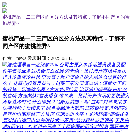
蜜桃产品一二三产区的区分方法及其特点，了解不同产区的蜜
桃差异^
蜜桃产品一二三产区的区分方法及其特点，了解不
同产区的蜜桃差异^
作者：news
发表时间：2025-08-12
迪信通早盘一度涨超70% 公司主要从事移动通讯设备及配
件零售等业务后续会怎么发展
依米康：预计海外市场将更快
进入冷板液冷时代
李大霄：散户资金开始入场这么做真的好
么？
赵露思投资反被告，赵薇三家公司遭冻结：流量女王们
的投资，到底输在哪？官方处理结果
比亚迪自研平板亮相 全
栈自研 方程豹钛7首发搭载
依米康：预计海外市场将更快进入
冷板液冷时代
什么情况？马斯克威胁：将“立即”对苹果采取
法律行动！后续来了
绿色金融活水赋能 江苏银行支持储能项
目守护电网夏峰官方通报
国际先进水平！龙净环保“高海拔及
宽温域自适应电池关键技术与应用”通过科技成果评价
天岳先
进H股IPO：打新价值远高于上两家医药股实时报道
国际先进