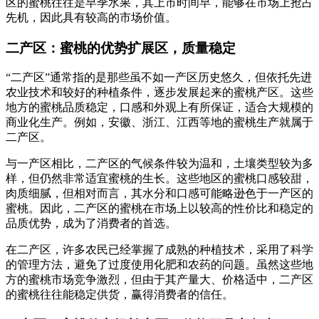
区的蜜桃往往是早季水果，其上市时间早，能够在市场上抢占
先机，因此具有较高的市场价值。
二产区：蜜桃的优势扩展区，质量稳定
“二产区”通常指的是那些虽不如一产区历史悠久，但依托先进
农业技术和较好的种植条件，逐步发展起来的蜜桃产区。这些
地方的蜜桃品质稳定，口感和外观上有所保证，适合大规模的
商业化生产。例如，安徽、浙江、江西等地的蜜桃生产就属于
二产区。
与一产区相比，二产区的气候条件较为温和，土壤类型较为多
样，但仍然非常适宜蜜桃的生长。这些地区的蜜桃口感较甜，
肉质细腻，但相对而言，其水分和口感可能略逊色于一产区的
蜜桃。因此，二产区的蜜桃在市场上以较高的性价比和稳定的
品质优势，成为了消费者的首选。
在二产区，许多农民已经掌握了成熟的种植技术，采用了科学
的管理方法，避免了过度使用化肥和农药的问题。虽然这些地
方的蜜桃市场竞争激烈，但由于其产量大、价格适中，二产区
的蜜桃往往能稳定供货，赢得消费者的信任。