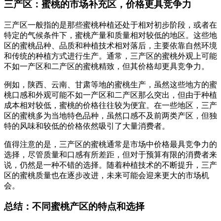
三产区：蜜桃的市场补充区，价格更具竞争力
三产区一般指的是那些蜜桃种植还处于相对初步阶段，或者在
特定的气候条件下，蜜桃产量和质量相对较低的地区。这些地
区的蜜桃品种、品质和种植技术相对落后，主要依靠自然环境
和传统的种植方式进行生产。通常，三产区的蜜桃外观上可能
不如一产区和二产区的蜜桃精致，但其价格却更具竞争力。
例如，陕西、云南、甘肃等地的蜜桃生产，虽然这些地方的蜜
桃口感和外观可能不如一产区和二产区那么突出，但由于种植
成本相对较低，蜜桃的价格往往较为便宜。在一些地区，三产
区的蜜桃多为当地特色品种，虽然口感不及前两类产区，但独
特的风味和较低的价格依然吸引了大量消费者。
值得注意的是，三产区的蜜桃通常是市场中价格最具竞争力的
选择，尽管质量和口感有所差距，但对于预算有限的消费者来
说，仍然是一种不错的选择。随着种植技术的不断提升，三产
区的蜜桃质量也在逐步改进，未来可能会迎来更大的市场机
会。
总结：不同蜜桃产区的特点和选择