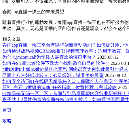
的广泛吸引力。不仅如此，平台内的内容更新频繁，每天都有
春雨app直播一快三的未来展望
随着直播行业的蓬勃发展，春雨app直播一快三也在不断努力
生动、真实。无论是直播内容的创作者还是观众，都会在这个
相关文章
春雨app直播一快三平台有哪些创新互动功能？如何提升用户
如何通过成品视频CRM999提升视频管理效率：适用于教育、
为什么jmcomic成为年轻人最喜欢的漫画平台？
2025-08-12
如何在9.1靠比较软件下载大全找到适合自己的软件？
2025-08-
“嫩bⅩ嫩b十嫩bx嫩b”是什么意思-网络语言为何如此吸引年轻人
己满十八带好纸此转人：心灵绿洲，滋养美好希望
2025-08-12
如何安全访问91在线码无精品秘入口，保障个人信息安全 完美
原神“白石与黄铜的造像”任务指南：位置推荐与完成攻略
2025-
91精品㊙无码一区二区：从细节到品质重塑内容行业新标杆！
影子武士2属性伤害的全面分析与提升技巧，如何通过不同属
首页
攻略