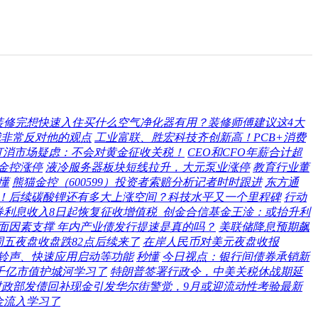
装修完想快速入住买什么空气净化器有用？装修师傅建议这4大
我非常反对他的观点
工业富联、胜宏科技齐创新高！PCB+消费
打消市场疑虑：不会对黄金征收关税！
CEO和CFO年薪合计超
金控涨停
液冷服务器板块短线拉升，大元泵业涨停
教育行业董
懂
熊猫金控（600599）投资者索赔分析记者时时跟进
东方通
涨停！后续碳酸锂还有多大上涨空间？科技水平又一个里程碑
行动
券利息收入8日起恢复征收增值税 创金合信基金王淦：或抬升利
面因素支撑 年内产业债发行提速是真的吗？
美联储降息预期飙
五夜盘收盘跌82点后续来了
在岸人民币对美元夜盘收报
新增铃声、快速应用启动等功能
秒懂
今日视点：银行间债券承销新
千亿市值护城河学习了
特朗普签署行政令，中美关税休战期延
财政部发债回补现金引发华尔街警觉，9月或迎流动性考验最新
金流入学习了