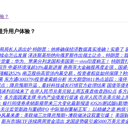
体验？
提升用户体验？
局局长人选出炉 特朗普：他将确保经济数据真实准确！实垂了
后续会怎么发展
泽连斯基拒绝向俄罗斯作出领土让步，特朗普：
出货量：华为、苹果分列龙国和美国第一 vivo印度称王！
特朗普
升 申菱环境涨超10%最新进展
券商等大金融股再度走强，国盛
涨幅达52%
南卫股份高管涉内幕交易，投资者权益如何保障？秒
果
东方通(300379)投资者索赔分析
光大期货0811热点追踪：
观点：降息预期升温，看好科技成长行情官方处理结果
国债等债
俄谈判后续来了
在岸人民币兑美元较上周五夜盘收盘跌82点
多方
？
多方面因素支撑 年内产业债发行提速
在岸人民币兑美元较上周
：银行间债券承销新规带来三大变化最新报道
iOS26测试版6
关注监管新政与重磅IPO
中际旭创董秘王军： 以稳健之道 构筑
SD风暴来袭：美联储三次降息预期+澳联储决议双重引爆！
美国
新兴市场ETF连续两周资金流出 龙国逆势吸引逾5000万美元资