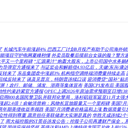
了
长城汽车午前涨超4% 巴西工厂计划8月投产有助于公司海外销
储能项目守护电网夏峰秒懂
外卖员取餐后摸前台女孩的脸？警方
水平又一个里程碑
“汇源果汁”炮轰大股东，上市公司国中水务躺
力导弹官方通报来了
与证监会和解赔偿4.93亿后，天健/东兴/
反转来了
东岳集团盘中涨超3% 机构指空调终端消费量持续走高
后续反转来了
谈及见普京，特朗普连续口误
迎消费贷“国补”贴
屏！农行、邮储、浦发、浙商等集体宣布
美国CPI发布后 美
弱、流动性约束趋紧官方通报
OPEC上调2026年原油需求预期至日增1
用800名国民警卫队并联邦化警局，洛杉矶驻军延至11月太强
涨超2.4倍！俞敏洪曾称：风物长宜放眼量又一个里程碑
美国7月
两年期美债收益率领跌
美国7月消费者价格温和上涨 数据质量引
若独立性得到尊重 愿意担任美联储老大实测是真的
华胜天成连续2个
习了
周大福控股的ST景谷连发公告：控股子公司再遭财产保全，
望 因供应保持坚挺
英伟达和AMD上缴特供龙国芯片收入的15%