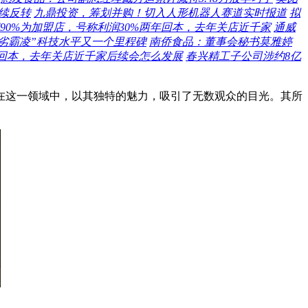
续反转
九鼎投资，筹划并购！切入人形机器人赛道实时报道
拟
90%为加盟店，号称利润30%两年回本，去年关店近千家
通威
拙劣霸凌”科技水平又一个里程碑
南侨食品：董事会秘书莫雅婷
年回本，去年关店近千家后续会怎么发展
春兴精工子公司涉约8亿
在这一领域中，以其独特的魅力，吸引了无数观众的目光。其所