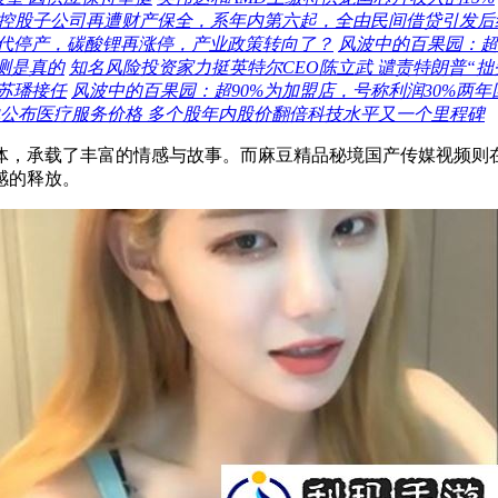
：控股子公司再遭财产保全，系年内第六起，全由民间借贷引发后
代停产，碳酸锂再涨停，产业政策转向了？
风波中的百果园：超
测是真的
知名风险投资家力挺英特尔CEO陈立武 谴责特朗普“
苏璠接任
风波中的百果园：超90%为加盟店，号称利润30%两
公布医疗服务价格 多个股年内股价翻倍科技水平又一个里程碑
体，承载了丰富的情感与故事。而麻豆精品秘境国产传媒视频则
感的释放。