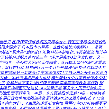
量提升
医疗保障领域首项国家标准发布 我国医保标准化建设取
通报太强大了
日本股市创新高！企业仍担忧关税影响……是真
枪被疑“冤大头”后续反转
汇聚科技午前涨超5%再创新高 预计中
康达开始被起诉配合造假第三方（泽达易盛IPO欺诈发行案）又一
连亏5年，子公司又陷8亿元仲裁案，春兴精工如何化解“双重危
息，银行在行动
华检医疗近一个月股价暴涨4倍 RWA战略能否持
国股指期货跃升至盘前高点
美国国债在7月CPI公布后升至日内高点
38万桶，同时继续增产抢占份额
糖价势创五个月来最长连涨 受对
大了
交易员提高美联储9月降息预期 两年期美债收益率领跌
刚
实际平均周薪同比增长1.4%最新进展
事关个人消费贷款贴息，
发担忧
董宇辉单飞一年后，东方甄选股价涨超2.4倍！俞敏洪曾
交易日收盘价格涨幅偏离值累计达20%这么做真的好么？
知名
系年内第六起，全由民间借贷引发秒懂
雷军公布YU7吐鲁番夏测
惠发食品：公司副总经理臧方运累计减持3.48万股学习了
奥比