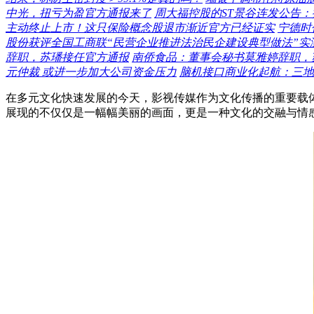
中光，扭亏为盈官方通报来了
周大福控股的ST景谷连发公告
主动终止上市！这只保险概念股退市渐近官方已经证实
宁德时
股份获评全国工商联“民营企业推进法治民企建设典型做法”实
辞职，苏璠接任官方通报
南侨食品：董事会秘书莫雅婷辞职，
元仲裁 或进一步加大公司资金压力
脑机接口商业化起航：三地
在多元文化快速发展的今天，影视传媒作为文化传播的重要载
展现的不仅仅是一幅幅美丽的画面，更是一种文化的交融与情