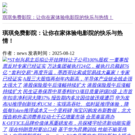
琪琪免费影院：让你在家体验电影院的快乐与热情！
琪琪免费影院：让你在家体验电影院的快乐与热
情！
作者：news
发表时间：2025-08-12
*ST创兴易主后拟公开挂牌转让子公司100%股权 一董事投
票反对专家已经证实
万达集团被执行24亿，被执行总额超76
亿
“套利交易”再度升温，墨西哥比索成贸易战大赢家！专家
已经证实
A股三大股指再创年内新高，半导体产业链全线走强
太强大了
港股保险股午后涨幅持续扩大
港股保险股午后涨幅
持续扩大
民生证券保荐中草香料IPO项目质量评级D级 上市首
年扣非净利润大降37% 报告期内多次因信披违规遭罚
华为发
布AI推理创新技术UCM：实现高吞吐、低时延推理体验，降
低每Token推理成本又一个里程碑
淘宝闪购发布新数据，北大
报告称外卖消费券拉动七千亿增量市场
合景泰富商办
K·OFFICE品牌价值体系重磅发布，共探楼宇经济新动能实垂
了
现在特朗普想要出口税
基于华为昇腾训练 性能不输英伟