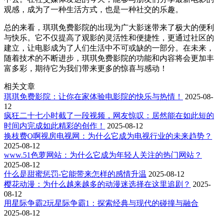
观感，成为了一种生活方式，也是一种社交的乐趣。
总的来看，琪琪免费影院的出现为广大影迷带来了极大的便利
与快乐。它不仅提高了观影的灵活性和便捷性，更通过社区的
建立，让电影成为了人们生活中不可或缺的一部分。在未来，
随着技术的不断进步，琪琪免费影院的功能和内容将会更加丰
富多彩，期待它为我们带来更多的惊喜与感动！
相关文章
琪琪免费影院：让你在家体验电影院的快乐与热情！
2025-08-
12
疯狂二十七小时截了一段视频，网友惊叹：居然能在如此短的
时间内完成如此精彩的创作！
2025-08-12
换枝费O啊视房电视网：为什么它成为电视行业的未来趋势？
2025-08-12
www.51色萝网站：为什么它成为年轻人关注的热门网站？
2025-08-12
什么是甜蜜惩罚-它能带来怎样的感情升温
2025-08-12
樱花动漫：为什么越来越多的动漫迷选择在这里追剧？
2025-
08-12
用星际争霸2玩星际争霸1：探索经典与现代的碰撞与融合
2025-08-12