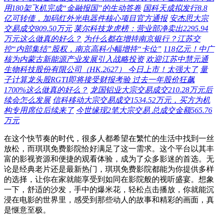
用180架飞机完成“金融报国”的生动答卷
国科天成拟发行8.8
亿可转债，加码红外光电器件核心项目官方通报
安杰思大宗
交易成交809.50万元
莱尔科技龙虎榜：营业部净卖出2295.94
万元这么做真的好么？
为什么都在增持南京银行？江苏交
控“内部集结”股权，南京高科小幅增持“卡位”
118亿元！中广
核为内蒙古新能源产业发展引入战略投资
欢迎江苏中慧元通
生物科技股份有限公司（HK.2627） 今日上市！太强大了
量
子计算龙头股RGTI即将接受财报考验 过去一年股价狂飙
1700%这么做真的好么？
龙国铝业大宗交易成交210.28万元后
续会怎么发展
信科移动大宗交易成交1534.52万元，买方为机
构专用席位后续来了
今世缘现2笔大宗交易 总成交金额565.76
万元
在这个快节奏的时代，很多人都希望在繁忙的生活中找到一丝
放松，而琪琪免费影院恰好满足了这一需求。这个平台以其丰
富的影视资源和便捷的观看体验，成为了众多影迷的首选。无
论是经典老片还是最新热门，琪琪免费影院都能为你提供多样
的选择，让你在家就能享受到如同在影院般的视听盛宴。想象
一下，舒适的沙发，手中的爆米花，轻松点击播放，你就能沉
浸在电影的世界里，感受到那些动人的故事和精彩的画面，真
是惬意至极。