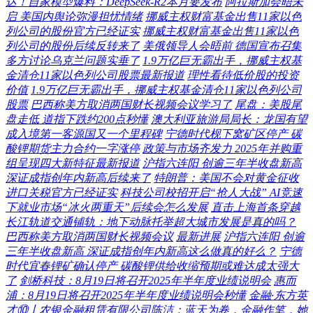
达！自家模型爆料：DeepSeek-R2本月要发布
阿拉斯加会晤未
启 美国内舆论弥漫担忧情绪
挪威主权财富基金出售11家以色
列公司的股份官方已经证实
挪威主权财富基金出售11家以色
列公司的股份后续反转来了
美俄领导人会晤前 德国宣布召集
多方讨论乌克兰问题实垂了
1.9万亿巨无霸出手，挪威主权基
金清仓11家以色列公司股票最新报道
理性看待低价股的投资
价值
1.9万亿巨无霸出手，挪威主权基金清仓11家以色列公司
股票
巴西称美方取消两国财长视频会议学习了
尾盘：美股尾
盘走低 道指下跌约200点秒懂
澳大利亚旅游局局长：龙国有望
成入境第一客源国又一个里程碑
宁德时代枧下窝矿区停产 碳
酸锂期货主力合约一字涨停
政策与市场齐发力 2025年并购重
组呈现四大新特征最新报道
沪指六连阳 创逾三年半收盘新高
深证成指创年内新高后续来了
特朗普：美国不会对黄金征收
进口关税官方已经证实
科技公司校招开启“抢人大战” AI竞速
下就业市场“冰火两重天”后续会怎么发展
直击上海首条穿越
长江轨道交通铺轨：地下动脉托举超大城市发展是真的吗？
巴西称美方取消两国财长视频会议
最新进展
沪指六连阳 创逾
三年半收盘新高 深证成指创年内新高这么做真的好么？
宁德
时代宜春锂矿确认停产 碳酸锂供给收缩预期或难达成太强大
了
剑桥科技：8月19日将召开2025年半年度业绩说明会
惠而
浦：8月19日将召开2025年半年度业绩说明会秒懂
金融·东方英
才⑩丨农银金融租赁有限公司陈洁：蓝天为卷，金融作笔，她