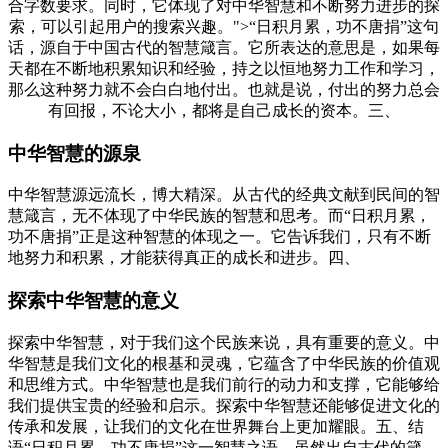
合字数要求。同时，它体现了对中华智慧和不断努力进步的探
索，可以引起用户的搜索兴趣。">“日积月累，功不唐捐”这句
话，源自于中国古代的智慧箴言。它所表达的意思是，如果每
天都在不断地积累知识和经验，持之以恒地努力工作和学习，
那么这种努力就不会白白地付出。也就是说，付出的努力总会
有回报，不论大小，都将是自己成长的资本。三、
中华智慧的源泉
中华智慧源远流长，博大精深。从古代的经典文献到民间的智
慧箴言，无不体现了中华民族的智慧和思考。而“日积月累，
功不唐捐”正是这种智慧的体现之一。它告诉我们，只有不断
地努力和积累，才能获得真正的成长和进步。四、
探索中华智慧的意义
探索中华智慧，对于我们这个民族来说，具有重要的意义。中
华智慧是我们文化的根基和灵魂，它蕴含了中华民族的价值观
和思维方式。中华智慧也是我们前行的动力和支撑，它能够给
我们提供宝贵的经验和启示。探索中华智慧还能够促进文化的
传承和发展，让我们的文化在世界舞台上更加耀眼。五、结
语“日积月累，功不唐捐”这一智慧之语，虽然出自古代的箴