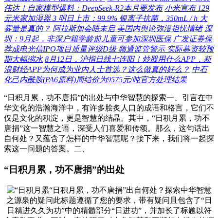
伟达！自家模型爆料：DeepSeek-R2本月要发布
小米宣布 129
元米家加湿器 3 明日上市：99.9% 银离子抗菌，350mL / h 大
雾量是真的？
阿拉斯加会晤未启 美国内舆论弥漫担忧情绪
深
圳：9月起，非深户籍学龄前儿童可参加深圳医保
广发证券保
荐成电光信IPO项目质量评级D级 频遭监管警示 实际募资较预
期大幅缩水
8月12日，沪指日线七连阳！炒股用什么APP，新
浪财经APP为何成为业内人士首选？这么做真的好么？
中石
化己内酰胺(PA6原料)周结价为9575元/吨官方处理结果
“日积月累，功不唐捐”的出处与中华智慧的探索一、引言在中
华文化的浩瀚海洋中，有许多脍炙人口的成语和格言，它们不
仅是文化的积淀，更是智慧的结晶。其中，“日积月累，功不
唐捐”这一智慧之语，深受人们喜爱和传颂。那么，这句话出
自何处？又蕴含了怎样的中华智慧呢？接下来，我们将一起探
索这一问题的答案。二、
“日积月累，功不唐捐”的出处
“日积月累，功不唐捐”出自何处？探索中华智慧
之源泉的疑问此标题遵循了您的要求，带有疑问且包含了“日
日精进久久为功”中的精髓部分“日进功”，并加长了标题以符