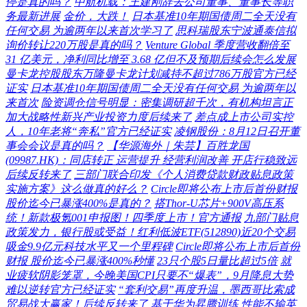
停是真的吗？
中航机载：王建刚辞去公司董事、董事长等职
务最新进展
金价，大跌！
日本基准10年期国债周二全天没有
任何交易 为逾两年以来首次学习了
思科瑞股东宁波通泰信拟
询价转让220万股是真的吗？
Venture Global 季度营收翻倍至
31 亿美元，净利同比增至 3.68 亿但不及预期后续会怎么发展
曼卡龙控股股东万隆曼卡龙计划减持不超过786万股官方已经
证实
日本基准10年期国债周二全天没有任何交易 为逾两年以
来首次
险资调仓信号明显：密集调研超千次，有机构坦言正
加大战略性新兴产业投资力度后续来了
差点成上市公司实控
人，10年老将“奔私”官方已经证实
凌钢股份：8月12日召开董
事会会议是真的吗？
【华源海外｜朱芸】百胜龙国
(09987.HK)：同店转正 运营提升 经营利润改善 开店行稳致远
后续反转来了
三部门联合印发《个人消费贷款财政贴息政策
实施方案》这么做真的好么？
Circle即将公布上市后首份财报
股价迄今已暴涨400%是真的？
搭Thor-U芯片+900V高压系
统！新款极氪001申报图！四季度上市！官方通报
九部门贴息
政策发力，银行股或受益！红利低波ETF(512890)近20个交易
吸金9.9亿元科技水平又一个里程碑
Circle即将公布上市后首份
财报 股价迄今已暴涨400%秒懂
23只个股5日量比超过5倍
就
业疲软阴影笼罩，今晚美国CPI只要不“爆表”，9月降息大势
难以逆转官方已经证实
“套利交易”再度升温，墨西哥比索成
贸易战大赢家！后续反转来了
基于华为昇腾训练 性能不输英