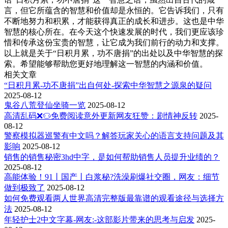
言，但它所蕴含的智慧和价值却是永恒的。它告诉我们，只有
不断地努力和积累，才能获得真正的成长和进步。这也是中华
智慧的核心所在。在今天这个快速发展的时代，我们更应该珍
惜和传承这份宝贵的智慧，让它成为我们前行的动力和支撑。
以上就是关于“日积月累，功不唐捐”的出处以及中华智慧的探
索。希望能够帮助您更好地理解这一智慧的内涵和价值。
相关文章
“日积月累-功不唐捐”出自何处-探索中华智慧之源泉的疑问
2025-08-12
鬼谷八荒登仙坐骑一览
2025-08-12
高清乱码❌♋免费阅读意外更新网友狂赞：剧情神反转
2025-
08-12
警察模拟器巡警有中文吗？解答玩家关心的语言支持问题及其
影响
2025-08-12
销售的销售秘密3hd中字，是如何帮助销售人员提升业绩的？
2025-08-12
高能体验！91丨国产丨白浆秘?洗澡刷爆社交圈，网友：细节
做到极致了
2025-08-12
如何免费观看两人世界高清完整版最靠谱的观看途径与选择方
法
2025-08-12
年轻护士2中文字幕-网友:-这部影片带来的思考与启发
2025-