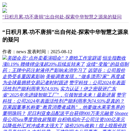
“日积月累-功不唐捐”出自何处-探索中华智慧之源泉的疑问
“日积月累-功不唐捐”出自何处-探索中华智慧之源泉
的疑问
作者：news
发表时间：2025-08-12
美团会员“点外卖看演唱会”？鹿晗工作室辟谣
恒生指数收
涨0.19% 赣锋锂业涨超20%后续反转来了
业绩“变脸”的益佰制
药：王牌中药注射液停产影响未消学习了
远望谷：公司股价
走势受多重因素影响
美银调查发现，“做多漂亮7家” 再度成
为全球最拥挤交易记者时时跟进
赞宇科技：公司2024年表面
活性剂产能利用率为74.93%
实力认证！伊之密获评广东
省“2025年先进级智能工厂”，引领智造未来！最新进展
赞宇
科技：公司2024年表面活性剂产能利用率为74.93%是真的？
百果园董事长称要“教育消费者成熟”，他要做水果零售界的
董明珠吗？
尼日利亚食品配送平台获得900万美元融资
Shopee
母公司Sea季度营收超预期
台积电拟向子公司注资100亿美元
以降低外汇对冲成本太强大了
溢价250%收购！煌上煌股价跌