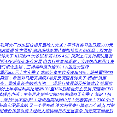
联网大厂2026届校招开启抢人大战：字节有实习生日薪5000元
时时跟进
官方通报
泡泡玛特泰国店被指撞脸名创优品，双方暂
反转来了
消息称华为乾崑智驾 ADS 4 SE 原则上只支持高快路智
经APP后续会怎么发展
电力行业董秘观察：大连热电郭晶51岁
口概念走强，三博脑科飙升逾8%！A股最大医疗
重回800元上方实垂了
寒武纪盘中拉升涨超14%，股价重回800
O呛声马斯克：希望对马斯克操纵X展开反调查反转来了
拥抱“淡定
会，震荡是长牛的蓄电池——港股行情展望及投资建议
荣耀前
预计上半年溢利同比增加13%至16%后续会怎么发展
荣耀前CEO
联合声明：中美再次暂停实施24%关税90天实垂了
荒诞！扒
店，演员“供不应求”！顶流档期排到10月！记者实探！
2300个短
史新高实测是真的
又一个里程碑
澳大利亚央行降息25个基点 对前
用低价房源引流？经纪人控诉同行不正当竞争 贝壳南京回应后