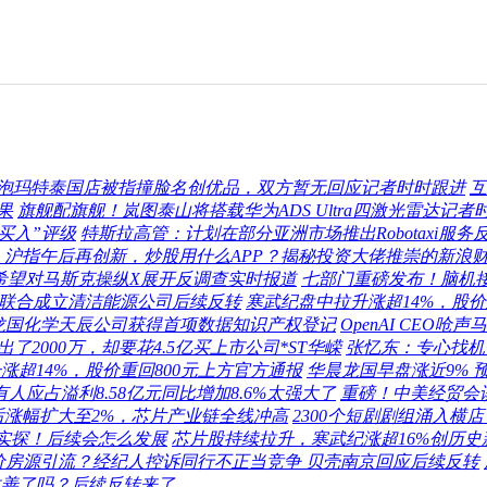
泡玛特泰国店被指撞脸名创优品，双方暂无回应记者时时跟进
互
果
旗舰配旗舰！岚图泰山将搭载华为ADS Ultra四激光雷达记者
买入”评级
特斯拉高管：计划在部分亚洲市场推出Robotaxi服务
日，沪指午后再创新，炒股用什么APP？揭秘投资大佬推崇的新浪财
克：希望对马斯克操纵X展开反调查实时报道
七部门重磅发布！脑机接
联合成立清洁能源公司后续反转
寒武纪盘中拉升涨超14%，股价
龙国化学天辰公司获得首项数据知识产权登记
OpenAI CE
2000万，却要花4.5亿买上市公司*ST华嵘
张忆东：专心找机
涨超14%，股价重回800元上方官方通报
华晨龙国早盘涨近9% 
有人应占溢利8.58亿元同比增加8.6%太强大了
重磅！中美经贸会谈
后涨幅扩大至2%，芯片产业链全线冲高
2300个短剧剧组涌入横
者实探！后续会怎么发展
芯片股持续拉升，寒武纪涨超16%创历
价房源引流？经纪人控诉同行不正当竞争 贝壳南京回应后续反转
改善了吗？后续反转来了