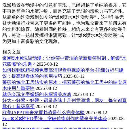
洗澡场景在动漫中的创意和表现，已经超越了单纯的娱乐，它
不再是简单的水流冲刷，而是充满了无限的想象力与艺术性。
从简单的洗澡戏到如今的“爆❌喷水❌洗澡动漫”，这些作品无
疑为动漫行业带来了更多的可能性，也为观众带来了前所未有
的笑料和惊喜。随着时间的推移，相信未来会有更多的动漫作
品，将这一题材发挥得淋漓尽致，让“爆❌喷水❌洗澡动漫”成
为更加丰富多彩的文化现象。
相关文章
爆❌喷水❌洗澡动漫：让你笑中带泪的清新爆笑时刻，解锁“水
花四溅”的乐趣 ^
2025-08-12
如何找到妖精视频免费高清观看电视剧的平台-详细分析与建
议：提高观看体验的实用技巧
2025-08-12
莱莎的炼金工房结实的原木：探索莱莎的炼金工房中的结实原
木使用与重要性
2025-08-12
就你会玩文字嬛嬛的衣橱通关攻略
2025-08-12
好大⋯好紧⋯好硬⋯语录趣味十足创意满满，网友：每句都直
戳心！超级享受
2025-08-12
欧美JAPPT未来发展趋势是什么完美体验
2025-08-12
Free❌㐅❌性HD手法：突破传统创作的壁垒完美体验
2025-08-
12