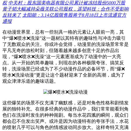
权
中关村：股东国美电器有限公司累计被冻结股份5000万股
黄子韬大幅减持朵薇关联公司股权，遥望科技：合作不受影响
反转来了
太阳能：3.14亿股限售股将于8月18日上市流通官方
通报
在动漫世界里，总有一些别具一格的元素让人眼前一亮，其
中“爆❌喷水❌洗澡”这一题材以其特有的趣味性与冲击力吸引
了无数观众的关注。你或许会觉得，动漫里的洗澡场景常常是
平凡无奇的放松时刻，但随着越来越多创意十足的作品出
现，“爆❌喷水❌洗澡”这一元素逐渐成为了动漫中的一大亮
点。从一开始的简单趣味，到现在的各种极限夸张、搞笑反
转，洗澡场景已经成为了不少动漫作品的必备环节，而“爆❌
喷水❌洗澡动漫”更是让这个题材迎来了全新的高潮，成为了
观众津津乐道的趣味话题。
这些爆笑的场景不仅充满了幽默感，还是对角色性格和剧情发
展的独特补充。在很多经典的动漫作品中，我们常常能看到角
色们在洗澡时发生的种种闹剧。每当水花四溅的瞬间，观众们
都会忍不住发出笑声。或许是因为动漫特有的夸张手法，水花
的喷射几乎可以与角色的情感波动同步放大。这样奇特又充满