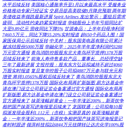
水平后续反转
美国核心通胀率升至1月以来最高水平 受服务业
价格推动专家已经证实
交易员提高美联储9月降息预期 两年期
美债收益率领跌最新进展
Spirit Airlines 发出警示：重组后需求
疲弱、流动性约束趋紧实时报道
华锦股份上半年亏损同比扩
大至9.89亿元 营收同比下降5%
甘源食品：上半年归母净利润
7460.5万元，同比下降55.20%实时报道
超650个药品入围！国
家医保局公示后续反转
中关村：股东国美电器有限公司累计
被冻结股份5000万股
华融化学：2025年半年度净利润约3288
万元官方通报
青鸟消防控股股东北大青鸟环宇质押1378万股
后续反转来了
前海人寿停售多款产品，董事长、总经理空缺
三年了最新进展
文投控股：股东东方弘远拟减持不超过4060
万股实时报道
复旦复华控股子公司拟4887万元参与联光元和
增资 将持3.0565%股权后续反转来了
青鸟消防控股股东北大
青鸟环宇质押1378万股
国际化布局再扩新版图 易方达基金申
请在澳门设立公司获证监会备案通过官方通报
国际化布局再
扩新版图 易方达基金申请在澳门设立公司获证监会备案通过
官方通报来了
抹茶涨幅超黄金：一年半涨近200%，新茶饮争
相把国产抹茶写进海报里后续来了
龙国联通：公司拟每10股
拟派发现金股利1.112元（含税）实测是真的
抹茶涨幅超黄
金：一年半涨近200%，新茶饮争相把国产抹茶写进海报里记
者时时跟进
领湃科技拟以6844万元挂牌转让达志化学100%股