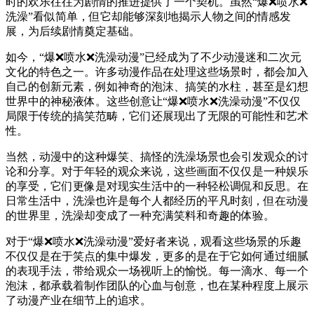
时的欢乐往往为剧情的推进提供了一个契机。虽然“爆❌喷水❌
洗澡”看似简单，但它却能够深刻地揭示人物之间的情感发
展，为后续剧情奠定基础。
如今，“爆❌喷水❌洗澡动漫”已经成为了不少动漫迷和二次元
文化的特色之一。许多动漫作品在处理这些场景时，都会加入
自己的创新元素，例如神奇的泡沫、搞笑的水柱，甚至是幻想
世界中的神秘液体。这些创意让“爆❌喷水❌洗澡动漫”不仅仅
局限于传统的搞笑范畴，它们还展现出了无限的可能性和艺术
性。
当然，动漫中的这种爆笑、搞怪的洗澡场景也会引发观众的讨
论和分享。对于年轻的观众来说，这些画面不仅仅是一种娱乐
的享受，它们更像是对现实生活中的一种轻松调侃和反思。在
日常生活中，洗澡也许是每个人都经历的平凡时刻，但在动漫
的世界里，洗澡却变成了一种充满笑料和奇趣的体验。
对于“爆❌喷水❌洗澡动漫”爱好者来说，观看这些场景的乐趣
不仅仅是在于笑点的集中爆发，更多的是在于它如何通过细腻
的表现手法，带给观众一场视听上的愉悦。每一滴水、每一个
泡沫，都承载着制作团队的心血与创意，也在某种程度上展示
了动漫产业在细节上的追求。