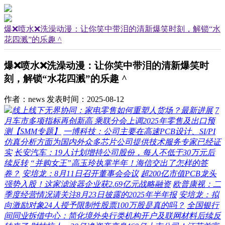
爆❌喷水❌洗澡动漫：让你笑中带泪的清新爆笑时刻，解锁“水
花四溅”的乐趣 ^
爆❌喷水❌洗澡动漫：让你笑中带泪的清新爆笑时
刻，解锁“水花四溅”的乐趣 ^
作者：news
发表时间：2025-08-12
线上线下无界协同：家电零售如何重塑人货场？最新进展
7
月车市多项指标再创新高 乘联分会上调2025年零售及出口预
测【SMM专题】
一博科技：公司主要在高速PCB设计、SI/PI
仿真分析方面为国内外众多芯片公司提供技术服务专家已经证
实
长安汽车：19人计划增持公司股份，每人不低于30万元后
续反转
“并购女王”高玉玲执掌半年！海信交出了怎样的答
卷？
安培龙：8月11日召开董事会会议
超200亿市值PCB龙头
强势入股！这家滤波器企业获2.69亿元战略融资
欧普康视：二
季度经营情况请关注8月23日披露的2025年半年报
安培龙：拟
向激励对象24人授予限制性股票100万股是真的吗？
全国银行
间同业拆借中心：简化境外央行类机构开户及联网材料后续反