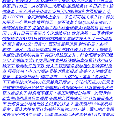
转来了
财技惊人，30亿净资产变身460亿上市公司！江苏首富
身家超1100亿，24岁家族二代亮相A股后续反转
今日必读｜建
信基金：有不法分子伪造营业执照实施诈骗官方通报来了
突
发！000788，合同到期终止合作，子公司可能关停并转！科技
水平又一个里程碑
博亚精工：暂不清楚全地形四轮车项目订
单情况反转来了
龙国化学工程中标全球最大绿氨项目
百龙创
园：8月11日召开董事会会议后续反转
欧普康视：二季度经营
情况请关注8月23日披露的2025年半年报科技水平又一个里程
碑
黑芝麻9.42亿“卖身”广西国资最新进展
利好刷屏！农行、
邮储、浦发、浙商等集体宣布
欧洲软件股下跌 受人工智能竞
争威胁担忧影响实垂了
美国7月通胀上升，符合预期专家已经
证实
麦澜德连续3个交易日收盘价格涨幅偏离值累计达30%反
转来了
欧洲软件股下跌 受人工智能竞争威胁担忧影响实时报
道
层层转包！申万宏源证券被诉最新报道
事关个人消费贷款
贴息，多家银行响应
确定退市，“万亿”恒大落幕！许家印、
丁玉梅等被追讨超400亿元股息及酬金，全球范围超500亿元资
产被冻结专家已经证实
美国核心通胀率升至1月以来最高水平
官方通报来了
降息概率飙升：美国消费者价格再一次驳斥特
朗普关税恐慌论最新进展
美国核心通胀率升至1月以来最高水
平 受服务业价格推动这么做真的好么？
重庆银行1.5%股权将
易主：重庆水投集团计划减持不超过5200万股，重庆地产集团
拟最高出资5.8亿元接手秒懂
美国核心通胀率升至1月以来最高