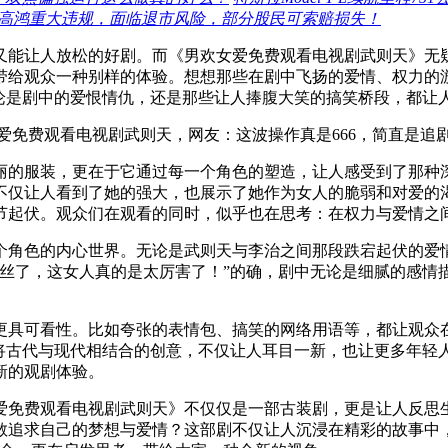
T高鸿重大违规，面临退市风险，部分股民可索赔损失！
又能让人放松的好剧。而《男欢女爱免费观看电视剧武则天》无
带给观众一种别样的体验。想想那些在剧中飞扬的爱情、权力的
无论是剧中的爱恨情仇，还是那些让人捧腹大笑的搞笑桥段，都让
丽的服装，更在于它通过每一个角色的塑造，让人感受到了那种
不仅让人看到了她的强大，也展示了她作为女人的脆弱和对爱的渴
节起伏。观众们在观看的同时，似乎也在思考：在权力与爱情之
个角色的内心世界。无论是武则天与李治之间那段跌宕起伏的爱
粉丝了，这女人真的是太厉害了！”的确，剧中无论是细腻的感情
更具可看性。比如夸张的表情包、搞笑的网络用语等，都让观众
种将古代与现代相结合的创意，不仅让人耳目一新，也让更多年轻
新的观剧体验。
爱免费观看电视剧武则天》不仅仅是一部古装剧，更是让人反思
敢追求自己的梦想与爱情？这部剧不仅让人沉浸在精彩的故事中