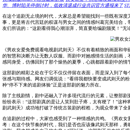
华、博时陷关停倒计时，低效清退成行业共识官方通报来了
S
在这个追剧无止境的时代，大家总是希望能找到一些既有深度
事，更是将古代宫廷的权谋与男女之间的情感纠葛完美结合，
友们所说的：“这剧看得我心潮澎湃，简直要给编剧颁奖！”
《男欢女爱免费观看电视剧武则天》不仅有着精致的画面和华
的智慧和决断力让无数人叹服。而剧中对她感情生活的刻画，
感同身受，仿佛回到了那个燥热的夏季，心跳都跟着剧中的情
这部剧的精彩之处在于它不仅仅停留在表面，而是深入到了每
张感与期待感。网友们调侃说：“看得我都快要变成武则天的
种“停不下来的追剧体验”正是这部剧的魅力所在。
除了主线剧情，剧中还融入了许多现代流行的元素，让整部剧
纷纷表示：“这部剧真的是让人笑到肚子疼，太有梗了！”这
剧武则天》成功地打破了传统古装剧的桎梏，为观众带来了全
在追剧的过程中，大家也感受到了一种情感的共鸣。《男欢女
考：在这个快节奏的时代，我们是否也应该像武则天那样，勇