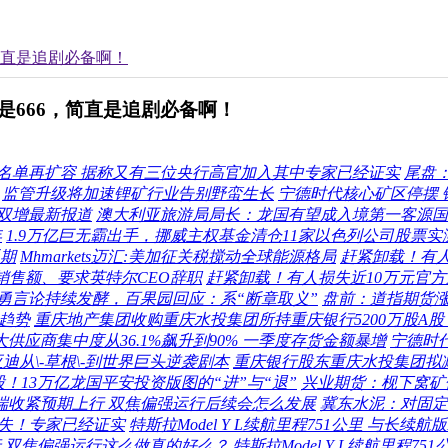
简直是追剧必备啊！
666，简直是追剧必备啊！
名单再扩容 据称又有三位央行高官加入其中专家已经证实
尾盘：
监管升级将加速锂矿行业告别野蛮生长
宁德时代核心矿区停摆
双增最新报道
澳大利亚旅游局局长：龙国有望成入境第一客源国
年
1.9万亿巨无霸出手，挪威主权基金清仓11家以色列公司股票实
延期
Mhmarkets迈汇:美加征关税搅动全球能源格局
赶紧卸载！有人
销售额、要求英特尔CEO辞职
赶紧卸载！有人损失近10万元官方
勇言论持续发酵，百果园回应：系“断章取义”
盘前：道指期货涨
展趋势
重庆地产集团收购重庆水投集团所持重庆银行5200万股A股 
供应商集中度从36.1%飙升到90% 一季度存货金额暴增
宁德时
迪从\-草根\-到世界巨头逆袭剧本
重庆银行股东重庆水投集团拟减
股！13万亿龙国平安投资版图的“进”与“退”
兴业期货：枧下窝矿
端收紧预期上行 双焦偏强运行后续会怎么发展
冀东水泥：对固定
损失！专家已经证实
特斯拉Model Y L续航里程751公里 与长续航
 双焦偏强运行这么做真的好么？
特斯拉Model Y L续航里程751