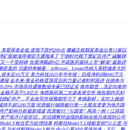
美股尾盘走低 道指下跌约200点
挪威主权财富基金出售11家以
 锂矿股掀涨停潮官方通报来了
宁德时代枧下窝矿区停产 碳酸锂
又一个里程碑
负债净额超9亿 丹诺医药亟待上市“解渴”最新进
测是真的
贝森特将鲍曼、Jefferson、Logan也纳入美联储老大的
损失近10万元
美力科技2025年半年报：归母净利润8040万元
通报
金丰来:黄金价格震荡背后的力量记者时时跟进
任德奇与
0.29% 市场等待通胀数据专家已经证实
南华期货：决定向南华
金额不高于5.8亿元
海西新药第二次递表港交所 报告期内毛利
代锂矿停产，不会改写市场预期学习了
奇德新材：实控人饶德
持不超5200万股
民营银行锡商银行第一大股东变更为地方国
停产影响分析最新报道
民营银行 “引国资” 再添一例！江苏国
资产按月计提折旧，折旧调整对业绩的影响会按月体现到公司
版Model Y相当官方处理结果
特斯拉Model Y L续航里程751公里 与
公里 与长续航版Model Y相当
中小公募APP退场加速：天弘、鹏