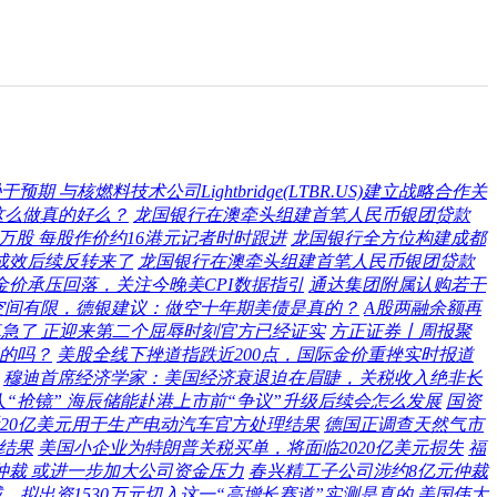
损逊于预期 与核燃料技术公司Lightbridge(LTBR.US)建立战略合作关
这么做真的好么？
龙国银行在澳牵头组建首笔人民币银团贷款
53万股 每股作价约16港元记者时时跟进
龙国银行全方位构建成都
成效后续反转来了
龙国银行在澳牵头组建首笔人民币银团贷款
金价承压回落，关注今晚美CPI数据指引
通达集团附属认购若干
空间有限，德银建议：做空十年期美债是真的？
A股两融余额再
急了 正迎来第二个屈辱时刻官方已经证实
方正证券丨周报聚
真的吗？
美股全线下挫道指跌近200点，国际金价重挫实时报道
穆迪首席经济学家：美国经济衰退迫在眉睫，关税收入绝非长
人“抢镜” 海辰储能赴港上市前“争议”升级后续会怎么发展
国资
20亿美元用于生产电动汽车官方处理结果
德国正调查天然气市
结果
美国小企业为特朗普关税买单，将面临2020亿美元损失
福
仲裁 或进一步加大公司资金压力
春兴精工子公司涉约8亿元仲裁
拟出资1530万元切入这一“高增长赛道”实测是真的
美国伟大