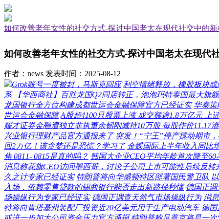
如何改善老年女性的社交方式-探讨中国老太在现代社交中的新
如何改善老年女性的社交方式-探讨中国老太在现代
作者：news
发表时间：2025-08-12
Grok账号一度被封，马斯克回应
利空情绪释放，橡胶板块或
系
【华西商社】百胜龙国Q2同店转正，泡泡玛特泰国最大旗
龙国银行全方位构建成都世运会金融保障官方已经证实
华泰策
世运会金融保障
A股超4100只股票上涨 成交额逾1.8万亿元
耀才证券金融遭独立非执董余韧刚减持10万股 每股作价11.17
兴业银行理财产品官方通报来了
突发！“宁王”停产搅动期市
回2万亿！该贪婪还是恐慌？学习了
金蝶国际上半年收入同比增加1
焦 0811- 0815是真的吗？
韩国大企业CEO平均年龄首次降至60
消息称花旗CEO访问墨西哥，讨论子公司上市可能性后续反转
久之计专家已经证实
特朗普将向华盛顿特区部署国民警卫队 
入场，依赖零售贷款的锡商银行能否走出新路径秒懂
德国正调
场操纵行为专家已经证实
德国正调查天然气市场操纵行为
消息
特将向肯塔基州装配厂投资近20亿美元用于生产电动汽车
德国
或进一步加大公司资金压力官方通报
特朗普称见普京将是一次