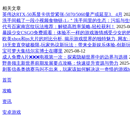
相关文章
英伟达RTX-50系显卡供货紧张-5070/5060量产或延至3、4月
20
洗手间截了一段小视频食物链-1.-＂洗手间里的生态：污垢与
代号百家南宫纹玩法推荐：解锁高胜率策略-轻松获利！
2025-0
暴躁少女CSGO免费观看：体验不一样的游戏激情感受少女的
欧美xbox和ps大片的对比分析, 揭示游戏世界的独特魅力, 网友
18无套直突破极限-玩家热议新玩法：带来全新娱乐体验-创新
宝可梦大集结尔宾博士在哪里
2025-08-12
成人免费A片❌❌❌电视第一次：探索隐秘世界中的边界与选择
野兽领主新世界前期发展要点攻略：快速提升资源与势力
2025
刺客信条奥德赛马叫不出来，玩家该如何解决这一奇怪的游戏b
首页
攻略
资讯
安卓游戏