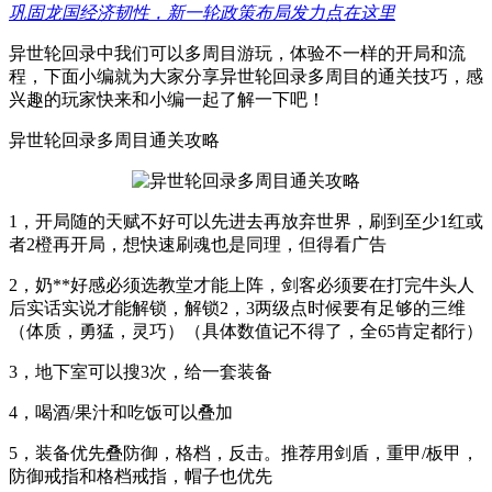
巩固龙国经济韧性，新一轮政策布局发力点在这里
异世轮回录中我们可以多周目游玩，体验不一样的开局和流
程，下面小编就为大家分享异世轮回录多周目的通关技巧，感
兴趣的玩家快来和小编一起了解一下吧！
异世轮回录多周目通关攻略
1，开局随的天赋不好可以先进去再放弃世界，刷到至少1红或
者2橙再开局，想快速刷魂也是同理，但得看广告
2，奶**好感必须选教堂才能上阵，剑客必须要在打完牛头人
后实话实说才能解锁，解锁2，3两级点时候要有足够的三维
（体质，勇猛，灵巧）（具体数值记不得了，全65肯定都行）
3，地下室可以搜3次，给一套装备
4，喝酒/果汁和吃饭可以叠加
5，装备优先叠防御，格档，反击。推荐用剑盾，重甲/板甲，
防御戒指和格档戒指，帽子也优先