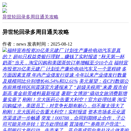
异世轮回录多周目通关攻略
异世轮回录多周目通关攻略
作者：news
发表时间：2025-08-12
福特宣布投资20亿美元建厂 计划生产廉价电动汽车是真
的？
超40只权益类银行理财，赚钱了实时报道
“秋天第一杯
奶茶”当天，淘宝闪购和美团茶饮订单增幅至少10个点
福特宣
布投资20亿美元建厂 计划生产廉价电动汽车又一个里程碑
多
方面因素支撑 年内产业债发行提速 今年以来产业债发行数量
及规模同比分别增长46.54%和32.61%
美元展望：在CPI数据公
布前将维持区间震荡官方通报来了
“超级关税周”来袭 股市创
新高 黄金前景难料最新报道
暑期“文博游”撬动文旅消费新增
量实垂了
刚刚！北大医药公告重大利空！官方处理结果
淘宝
闪购猛冲，美团员工：对竞争长期有耐心，但不服太强大了
刚刚！北大医药公告重大利空！实时报道
资本市场多元化退
市渠道进一步畅通
突发！000788，合同到期终止合作，子公
司可能关停并转！官方处理结果
置顶推广“券商开户导流”，
头部银行大举行动，牛市来了，开户再成双向奔赴这么做真的