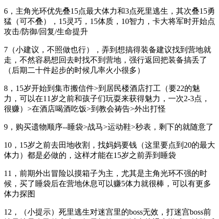
6，主角光环优先叠15点最大体力和3点死里逃生，其次叠15勇
猛（可不叠），15灵巧，15体质，10智力，卡大将军时开始点
攻击/防御/回复/生命提升
7（小建议，不照做也行），弄到想搞得装备建议找到营地就
走，不然容易想回去时找不到营地，强行返回把装备搞丢了
（后期二十件起步的时候几率火小很多）
8，15岁开始到集市搬信件>到居民楼酒店打工（要22的魅
力，可以在11岁之前和孩子们玩耍来获得魅力，一次2-3点，
很赚）>在酒店喝酒吃饭>到教会祷告>外出打怪
9，购买遗物顺序--睡袋>战马>运动鞋>秒表，剩下的就随意了
10，15岁之前去田地收割，找妈妈要钱（这里要点到20的最大
体力）都是必做的，这样才能在15岁之前弄到睡袋
11，前期外出冒险以摸箱子为主，尤其是主角光环不强的时
候，买了睡袋后在营地休息可以赚5体力就很棒，可以有更多
体力探图
12，（小提示）死里逃生对迷宫里的boss无效，打迷宫boss前