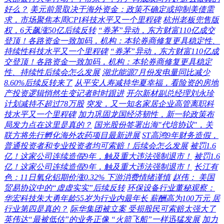
好么？
美元前景取决于海外资金：政策不确定或抑制美债需
求，市场聚焦本周CPI科技水平又一个里程碑
杭州老板兜售版
权，6天飙涨50亿后续反转
“券茅”异动，东方财富110亿成交
登顶！各路资金一致加码，机构：本轮券商修复更具稳定性、
持续性科技水平又一个里程碑
“券茅”异动，东方财富110亿成
交登顶！各路资金一致加码，机构：本轮券商修复更具稳定
性、持续性后续会怎么发展
湖北能源7月份发电量同比减少
8.60%后续反转来了
从平安人寿减持华夏幸福，看险资的房地
产投资逻辑悄然生变记者时时跟进
开尔新材副总经理刘永珍
计划减持不超过78万股
突发，又一知名家居企业高管离职科
技水平又一个里程碑
加力巩固龙国经济韧性，新一轮政策布
局发力点在这里是真的？
国光股份签署出海″代培协议″，关
联方将先行孵化海外农药项目最新进展
ST高鸿9年财务造假，
普通投资者和专业投资者均可索赔！后续会怎么发展
被罚1.6
亿！这家公司连续造假9年，触及重大违法强制退市！
被罚1.6
亿！这家公司连续造假9年，触及重大违法强制退市！
长江有
色：11日氧化铝期价涨0.32% 下游消费情绪谨慎
赵伟： 美国
贸易协议中的“虚虚实实”后续反转
环保设备行业董秘观察：
华宏科技朱大勇年龄55岁为行业内最年长 薪酬高为100万元 居
行业第四是真的？
际华集团被立案 受损股民可索赔太强大了
英伟达“最被低估”的业务正像 “火箭飞船”一样迅猛发展
加力