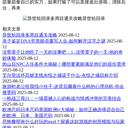
掂量掂量自己的实力，如果打输了可以直接退出游戏，清除后
台，再来
异世轮回录
相关文章
异世轮回录多周目通关攻略
2025-08-12
亲子鉴定DNA究竟能否重写人生-如何解开汉字之谜
2025-08-
12
没带罩子让他吃了一天的没事吧：1.-没带罩子的一天-他的奇
妙体验
2025-08-12
肉山后NPC入住条件大揭秘！哪些要素能满足他们的居住需求
2025-08-12
艾尔登法环菈妮支线永恒之城该干什么-永恒之城目标介绍
2025-08-12
旅游时老公给我找小伙子-这背后藏着什么样的心理动机-你会
接受吗
2025-08-12
一枪战三母21：一场震撼人心的枪战与情感冲突的完美结合
2025-08-12
欧洲尺码日本尺码美国欧洲lv大揭秘：如何正确选择适合自己
的欧洲、日本、美国尺码
2025-08-12
恐怖黎明有什么好玩的mod？探索这款游戏的创意模组与玩家
体验
2025-08-12