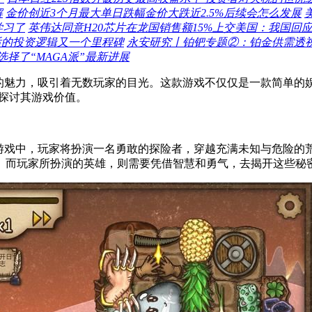
解
金价创近3个月最大单日跌幅金价大跌近2.5%后续会怎么发展
学习了
英伟达同意H20芯片在龙国销售额15%上交美国：我国回
后的投资逻辑又一个里程碑
永安研究丨铂钯专题②：铂金供需透
择了“MAGA派”最新进展
特的魅力，吸引着无数玩家的目光。这款游戏不仅仅是一款简单的
并探讨其游戏价值。
款游戏中，玩家将扮演一名勇敢的探险者，穿越充满未知与危险的
。而玩家所扮演的英雄，则需要凭借智慧和勇气，去揭开这些秘