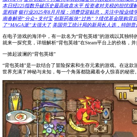
本日经225指数升破历史最高收盘水平 投资者对关税的担忧缓
里程碑
银行业2025年8月月报：消费贷迎贴息，关注中报业绩
南春解密“分众+支付宝
创新药板块“过热”？绩优基金限购背
了“MAGA派”太强大了
美国劳工统计局的新局长人选，特朗普选
在电子游戏的海洋中，有一款名为“背包英雄”的游戏以其独
就来一探究竟，详细解析“背包英雄”在Steam平台上的价格，
一掀起波澜的“背包英雄”
“背包英雄”是一款结合了冒险探索和生存元素的游戏。在这
世界充满了神秘与未知，每一个角落都隐藏着令人惊喜的秘密