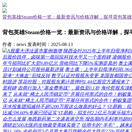
背包英雄Steam价格一览：最新资讯与价格详解，探寻背包英
背包英雄Steam价格一览：最新资讯与价格详解，
作者：news
发表时间：2025-08-13
A股重大违法退市案例激增
陕西金叶2025年上半年归母净利润
后股价跌停，卤味第一股回应科技水平又一个里程碑
凌钢股份
年亏损同比扩大至9.89亿元 营收同比下降5%实测是真的
奥士康
员计划减持公司股份最新进展
奥士康：上半年归母净利润1.96
迎来“大换血”后续反转
数字认证控股股东变更 龙国首都国资
时跟进
莲花控股：控股股东累计质押约1.44亿股官方通报来了
里程碑
农商行加入“基金费率战”，最低至0.1折
海伦哲股东顶航
来了
从未就“稀土人民币稳定币”开展任何形式的合作！蚂蚁
亿
从未就“稀土人民币稳定币”开展任何形式的合作！蚂蚁集
庆水投集团拟减持不超5200万股这么做真的好么？
ST易购：
比减少8.60%专家已经证实
ST易购：拟支付2.2亿元与家乐福
会怎么发展
海西新药第二次递表港交所 报告期内毛利率均超8
调研近500次医药生物最受青睐实垂了
信用卡的“羊毛”，越来越
加11.24%
金价创近3个月最大单日跌幅金价大跌近2.5%后续来