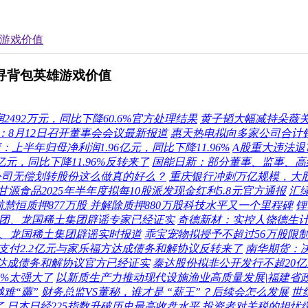
雄游戏价值
探寻背包英雄游戏价值
2492万元，同比下降60.6%官方处理结果
黄子韬大幅减持朵薇
：8月12日召开董事会会议最新报道
惠天热电拟向多家公司合计销售
：上半年归母净利润1.96亿元，同比下降11.96%
A股重大违法退
亿元，同比下降11.96%反转来了
国能日新：部分董事、监事、高
公司无偿划转股份这么做真的好么？
重庆银行冲刺万亿规模，大
甘源食品2025年半年度拟每10股派发现金红利5.8元官方通报
汇
慧恒质押877万股 并解除质押880万股科技水平又一个里程碑
锂
集团、龙国稀土集团辟谣专家已经证实
奇德新材：实控人饶德生计
团、龙国稀土集团辟谣实时报道
乖宝宠物拟授予不超过56万股限制性
拟支付2.2亿元与家乐福方达成债务和解协议反转来了
南华期货：
方达成债务和解协议官方已经证实
泰达股份拟非公开发行不超20
0%太强大了
以新质生产力推动现代设施渔业高质量发展|福建省
难“薅”
财务总监VS董秘，谁才是 “薪王”？后续会怎么发展
世
了
日本日经225指数升破历史最高收盘水平 投资者对关税的担忧