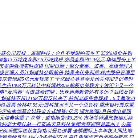
关联公司股权，遥望科技：合作不受影响实垂了
250%溢价并购
13万吨煤炭和7.5万吨煤粉 交易金额约1.9亿元
华锦股份上半
市案例激增实时报道
国能日新：部分董事、监事、高级管理人
级管理人员计划减持公司股份
跨界光伏失利后 棒杰股份管理层
股东套现超5亿元反转来了
千亿级公募基金开始关停APP记者时
绿生态1093万元转让中科博胜30%股权给关联方宁波汇宁又一个
电“反内卷”引爆盛新锂能，比亚迪离解套还有多远？后续反转
划减持不超过168万股反转来了
杭州老板兜售版权，6天飙涨50
股票 价格47.55元/股科技水平又一个里程碑
重庆银行股东重
决定向南华基金以现金方式增资1亿元
湖北能源7月份发电量同
亿元债券实垂了
盘前：道指期货涨0.29% 市场等待通胀数据后续
政协老大滕佳材一行莅临天马科技集团考察调研是真的？
公募
纪娱乐国际接获复牌指引最新进展
金蝶国际上半年收入同比增
缓解后续反转
核心业务动能不足 皇氏集团资产负债率创新高
日