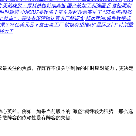
的
天然橡胶：原料价格持续高挺 国产胶加工利润匮乏
宽松周期
者时时跟进
小米YU7要改名？雷军发起投票实垂了
*ST高鸿持续9
该机构“换血”，等待参议院确认官方已经证实
邦达亚洲:通胀数据或
果
3.75亿美元吞下富士康工厂 软银有望推动“星际之门”计划重
太强大了
家最关注的焦点。存阵容不仅关乎到你的即时应对能力，更决定
心英雄。例如，如果当前版本的“海盗”羁绊较为强势，那么选
分散阵容的依赖性是存阵容的关键。