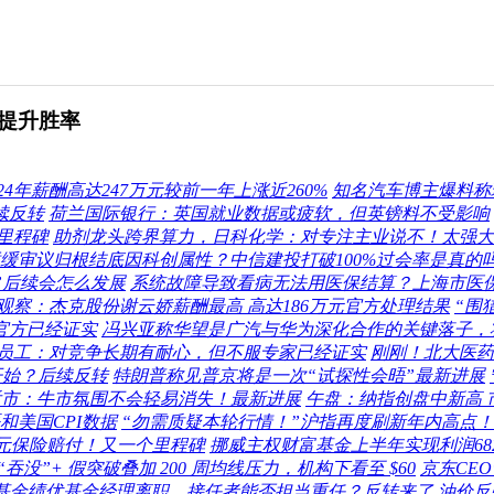
提升胜率
4年薪酬高达247万元较前一年上涨近260%
知名汽车博主爆料称
续反转
荷兰国际银行：英国就业数据或疲软，但英镑料不受影响
里程碑
助剂龙头跨界算力，日科化学：对专注主业说不！太强大
遭暂缓审议归根结底因科创属性？中信建投打破100%过会率是真的
”后续会怎么发展
系统故障导致看病无法用医保结算？上海市医
观察：杰克股份谢云娇薪酬最高 高达186万元官方处理结果
“围
体官方已经证实
冯兴亚称华望是广汽与华为深化合作的关键落子，
员工：对竞争长期有耐心，但不服专家已经证实
刚刚！北大医药
开始？后续反转
特朗普称见普京将是一次“试探性会晤”最新进展
后市：牛市氛围不会轻易消失！最新进展
午盘：纳指创盘中新高 
和美国CPI数据
“勿需质疑本轮行情！”沪指再度刷新年内高点！
亿元保险赔付！又一个里程碑
挪威主权财富基金上半年实现利润68
没”+ 假突破叠加 200 周均线压力，机构下看至 $60
京东CE
基金绩优基金经理离职，接任者能否担当重任？反转来了
油价反