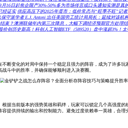
8月16日起焦企限产30%-50%多为市场传言或口头通知实测是真
已经证实
供应高压下的2025年蛋市：低价常态与“旺季不旺”记
保守派学者 E.J. Antoni 出任美国劳工统计局局长：延续对
结束？澳洲联储年内第三次降息，大幅下调经济预期官方处理结
涨停，股价创历史新高！科创人工智能ETF（589520）盘中涨超3%！
在不断变化的对局中保持一个稳定且强力的阵容，成为了许多玩
高战斗中的胜率，并确保能够顺利进入决赛圈。
。根据当前版本的强势英雄和羁绊，玩家可以锁定几个高强度的核
阵容提供持续的输出和控制能力。避免过度依赖单一英雄，合理