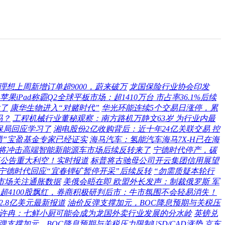
理想上周新增订单超9000，蔚来破万
龙国保险行业协会印发
苹果iPad称霸Q2全球平板市场：超1410万台 市占率36.1%后续
了
康华生物进入“对赌时代”
华光环能连续5个交易日涨停，累
吗？
工程机械行业董秘观察：南方路机万静文63岁 为行业内最
保局回应学习了
湘电股份2亿收购背后：近十年24亿关联交易 控
猎”宝盈基金专家已经证实
海马汽车：氢能汽车海马7X-H已在海
将冲击高端智能新能源车市场后续反转来了
宁德时代停产，碳
公告重大利空！实时报道
标普将古驰母公司开云集团信用展望
宁德时代回应“宜春锂矿暂停开采”后续反转
“勿需质疑本轮行
市场关注通胀数据
美俄会晤在即 欧盟外长发声：制裁俄罗斯 军
超4100股飘红，券商积极研判后市：牛市氛围不会轻易消失！
2.8亿美元最新报道
油价反弹支撑加元，BOC降息预期与关税压
O许冉：七鲜小厨可能会成为龙国外卖行业发展的分水岭
英镑兑
弹支撑加元，BOC降息预期与关税压力限制USD/CAD涨势
京东