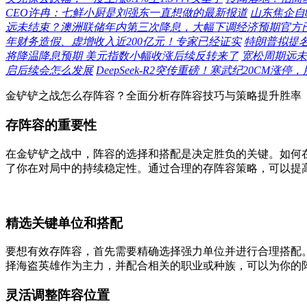
CEO许冉：七鲜小厨是刘强东一直想做的最新报道
山东焦企自
远未结束？澳洲联储年内第三次降息，大幅下调经济预期官方
年财务造假、虚增收入近200亿元！专家已经证实
特朗普拟提名
将降温降息预期 美元指数小幅收涨后续反转来了
宽松周期远未
启后续会怎么发展
DeepSeek-R2突传重磅！寒武纪20CM
金铲铲之战怎么存阵容？全面分析存阵容技巧与策略提升胜率
存阵容的重要性
在金铲铲之战中，阵容的选择和搭配是决定胜负的关键。如何
了你在对局中的持续稳定性。通过合理的存阵容策略，可以提
精选关键单位和搭配
要想有效存阵容，首先需要精确选择强力单位并进行合理搭配
择海盗英雄作为主力，并配合相关的职业或种族，可以为你的
灵活调整阵容位置