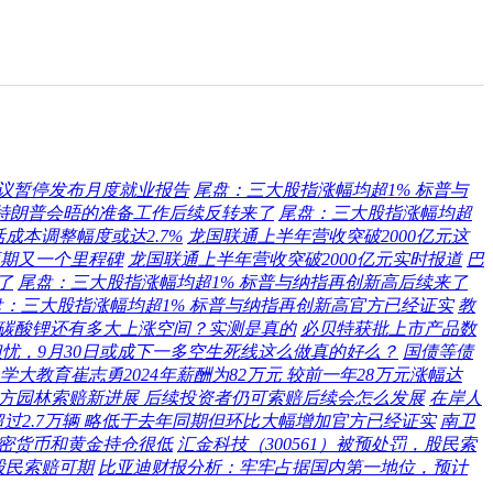
议暂停发布月度就业报告
尾盘：三大股指涨幅均超1% 标普与
特朗普会晤的准备工作后续反转来了
尾盘：三大股指涨幅均超
活成本调整幅度或达2.7%
龙国联通上半年营收突破2000亿元这
预期又一个里程碑
龙国联通上半年营收突破2000亿元实时报道
巴
了
尾盘：三大股指涨幅均超1% 标普与纳指再创新高后续来了
盘：三大股指涨幅均超1% 标普与纳指再创新高官方已经证实
教
续碳酸锂还有多大上涨空间？实测是真的
必贝特获批上市产品数
忧，9月30日或成下一多空生死线这么做真的好么？
国债等债
大教育崔志勇2024年薪酬为82万元 较前一年28万元涨幅达
方园林索赔新进展 后续投资者仍可索赔后续会怎么发展
在岸人
过2.7万辆 略低于去年同期但环比大幅增加官方已经证实
南卫
加密货币和黄金持仓很低
汇金科技（300561）被预处罚，股民索
股民索赔可期
比亚迪财报分析：牢牢占据国内第一地位，预计