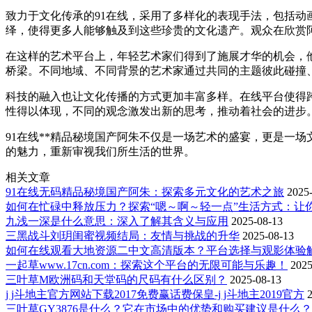
致力于文化传承的91在线，采用了多样化的表现手法，包括
绎，使得更多人能够触及到这些珍贵的文化遗产。观众在欣赏
在这样的艺术平台上，年轻艺术家们得到了施展才华的机会，
桥梁。不同地域、不同背景的艺术家通过共同的主题彼此碰撞
科技的融入也让文化传播的方式更加丰富多样。在线平台使得
性得以体现，不同的观念激发出新的思考，推动着社会的进步
91在线**精品秘境国产阿朱不仅是一场艺术的盛宴，更是一
的魅力，重新审视我们所生活的世界。
相关文章
91在线无码精品秘境国产阿朱：探索多元文化的艺术之旅
2025
如何在忙碌中释放压力？探索“嗯～啊～轻一点”生活方式：让
九浅一深是什么意思：深入了解其含义与应用
2025-08-13
三黑战斗刘玥闺蜜视频结局：友情与挑战的升华
2025-08-13
如何在线观看大地资源二中文高清版本？平台选择与观影体验
一起草www.17cn.com：探索这个平台的无限可能与乐趣！
2025
三叶草M欧洲码和天堂码的尺码有什么区别？
2025-08-13
j j斗地主官方网站下载2017免费赢话费保皇-j j斗地主2019官方
三叶草GY3876是什么？它在市场中的优势和购买建议是什么？