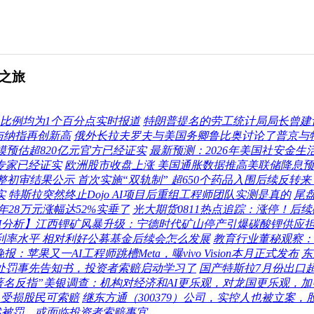
之旅
息比例均为1个百分点实时报道
特朗普提名的劳工统计局局长曾建
与纳指再创新高
俄外长拉夫罗夫与美国务卿鲁比奥讨论了普京与
模预估超820亿元官方已经证实
最新预测：2026年美国社安金生
专家已经证实
欧洲股市收盘上涨 美国通胀数据推高美联储降息
调整初审结果公示 首次实施“双轨制” 超650个药品入围后续反转来
实
特斯拉突然终止Dojo AI项目后重组工程师团队实测是真的
尾
年28万元涨幅达52%实垂了
光大期货0811热点追踪：涨停！后
M分析】江西锂矿风暴升级：宁德时代矿山停产引爆碳酸锂供应担
利率水平 相对利好公募基金后续会怎么发展
教育行业董秘观察：学
微晚报：苹果又一AI工程师跳槽Meta，曝vivo Vision本月正式发布
东
行政处罚事先告知书，投资者索赔启动学习了
国产特斯拉7月份出口超
著名反指”美银调查：机构对经济和AI更乐观，对龙国更乐观，
 受损股民可索赔
继东方通（300379）公司，实控人也被立案，
述被罚，或面临投资者索赔事宜