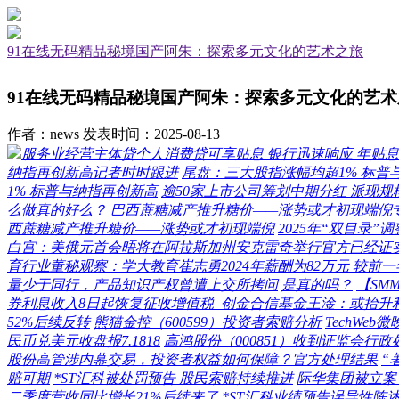
91在线无码精品秘境国产阿朱：探索多元文化的艺术之旅
91在线无码精品秘境国产阿朱：探索多元文化的艺术
作者：news
发表时间：2025-08-13
服务业经营主体贷个人消费贷可享贴息 银行迅速响应 年贴
纳指再创新高记者时时跟进
尾盘：三大股指涨幅均超1% 标普
1% 标普与纳指再创新高
逾50家上市公司筹划中期分红 派现规
么做真的好么？
巴西蔗糖减产推升糖价——涨势或才初现端倪
西蔗糖减产推升糖价——涨势或才初现端倪
2025年“双目录”
白宫：美俄元首会晤将在阿拉斯加州安克雷奇举行官方已经证
育行业董秘观察：学大教育崔志勇2024年薪酬为82万元 较前一
量少于同行，产品知识产权曾遭上交所拷问
是真的吗？
【SM
券利息收入8日起恢复征收增值税 创金合信基金王淦：或抬升
52%后续反转
熊猫金控（600599）投资者索赔分析
TechWeb
民币兑美元收盘报7.1818
高鸿股份（000851）收到证监会
股份高管涉内幕交易，投资者权益如何保障？官方处理结果
“
赔可期
*ST汇科被处罚预告 股民索赔持续推进
际华集团被立案
二季度营收同比增长21%后续来了
*ST汇科业绩预告误导性陈