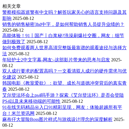
相关文章
警察模拟器巡警有中文吗？解答玩家关心的语言支持问题及其
影响
2025-08-12
销售的销售秘密3hd中字，是如何帮助销售人员提升业绩的？
2025-08-12
高能体验！91丨国产丨白浆秘?洗澡刷爆社交圈，网友：细节
做到极致了
2025-08-12
如何免费观看两人世界高清完整版最靠谱的观看途径与选择方
法
2025-08-12
年轻护士2中文字幕-网友:-这部影片带来的思考与启发
2025-
08-12
双人成行要求的配置高吗？一文看清双人成行的硬件需求与优
化建议
2025-08-12
韩国电影《教室爱欲》：欲望、成长与道德冲突背后的真实青
春
2025-08-12
艾尔登法环会上ps4吗手游？探索《艾尔登法环》是否会登陆
PS4以及未来移动端的可能性
2025-08-12
91在线无码精品㊙️入口91精彩呈现，网友：体验超越所有平
台！米兰资讯网
2025-08-12
麻布仔大冒险Boss图片样式与游戏设计理念的深度解析
2025-
08-12