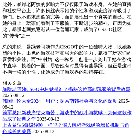
此外，暴躁老阿姨的影响力不仅仅限于游戏本身。在她的直播
和社交平台上，许多粉丝表示她的个性和游戏态度深深吸引了
他们。她不追求虚假的完美，而是展现出一个真实的自己。在
她的身上，玩家们看到了不服输、不断进步的精神。正因为如
此，暴躁老阿姨逐渐从一位普通玩家，成为了CS:GO社区
的“传奇”之一。
总的来说，暴躁老阿姨作为CS:GO中的一位独特人物，以她激
烈的个性、出色的游戏技巧和强大的影响力，赢得了玩家们的
喜爱和关注。而“中村姑”这一称号，也进一步突出了她在游戏
中直率、执着的一面。尽管她有时显得有些暴躁，但正是这种
不拘一格的个性，让她成为了游戏界的独特存在。
相关文章
暴躁老阿姨CSGO中村姑是谁？揭秘这位高能玩家的背后故事
2025-08-12
韩国理论大全2024，用户：探索南韩社会与文化的深度
2025-
08-12
德军总部新秩序结束痛苦，游戏中的战斗与救赎：为何这款作
品成了经典之作
2025-08-12
上古卷轴5每级经验一样吗？深入解析游戏经验增长机制与角
色成长的关系
2025-08-12