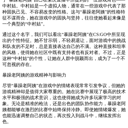
中村姑。中村姑是一个虚拟人物，通常在一些游戏中代表了那
种固执己见、不容易改变的性格。这与“暴躁老阿姨”的性格特
征不谋而合，她在游戏中的固执与坚持，往往使她看起来像是
一个典型的“中村姑”。
通过这个名字，我们可以看出“暴躁老阿姨”在CS:GO中所呈现
出的个性特征。她不甘示弱，不轻易退让，面对游戏中的挑战
和队友的不足时，总是直接表达自己的不满。这种直接和坦率
的风格，使得她在社区中既有支持者也有反对者。不过，正是
这种“中村姑”的个性，让她在人群中脱颖而出，成为了一个不
可忽视的存在。
暴躁老阿姨的游戏精神与影响力
尽管“暴躁老阿姨”在游戏中的情绪表现常常引发争议，但她的
游戏精神却是值得大家尊重的。她在比赛中展现了极高的技术
水平和极强的战术意识，这也使得她成为许多玩家学习的对
象。无论是精准的枪法，还是出色的团队协作能力，暴躁老阿
姨都能够在激烈的比赛中始终保持冷静。即使她情绪爆发，她
也能迅速调整自己的状态，再次投入到战斗中，继续发挥出
色。