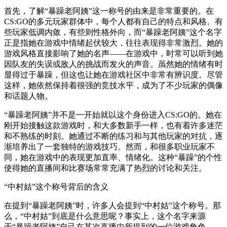
首先，了解“暴躁老阿姨”这一称号的由来是非常重要的。在
CS:GO的多元玩家群体中，每个人都有自己的特点和风格。有
些玩家低调内敛，有些则性格外向，而“暴躁老阿姨”这个名字
正是指她在游戏中情绪起伏较大，往往表现得非常激烈。她的
游戏风格直接影响了她的名声——在游戏中，时常可以听到她
因队友的失误或敌人的挑战而发火的声音。虽然她的情绪有时
显得过于暴躁，但这也让她在游戏社区中非常有辨识度。尽管
这样，她依然保持着很强的竞技水平，成为了不少玩家的偶像
和话题人物。
“暴躁老阿姨”并不是一开始就以这个身份进入CS:GO的。她在
刚开始接触这款游戏时，和大多数新手一样，也有着许多迷茫
和不熟练的时刻。她通过不断的练习和与其他玩家的对抗，逐
渐培养出了一套独特的游戏技巧。然而，和很多职业玩家不
同，她在游戏中的表现更加直率、情绪化。这种“暴躁”的个性
使得她的直播间和比赛场常常充满了热烈的讨论和关注。
“中村姑”这个称号背后的含义
在提到“暴躁老阿姨”时，许多人会提到“中村姑”这个称号。那
么，“中村姑”到底是什么意思呢？事实上，这个名字来源
于“暴躁老阿姨”自己在某次直播中所提到的一位游戏角色——