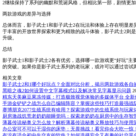
2继续保持了系列的幽默和荒诞风格，但相比第一部，剧情更
两款游戏的差异与选择
总体而言，影子武士1和影子武士2在玩法和体验上存在明显差
于丰富的开放世界探索和更为精致的战斗体验，影子武士2则是
升级。
总结
影子武士1和影子武士2各有优劣，选择哪一款游戏更“好玩”
的突破。如果你是影子武士系列的老玩家，或许可以通过尝试
相关文章
影子武士2和1哪个好玩点？全面对比分析，揭示两款游戏各自
黑暗之魂2如何设置中文字幕模式以及解决常见字幕显示问题
2
精东天美麻豆果冻传媒：打造极致视觉体验的多媒体平台 全新
手游金铲铲之战怎么自己编辑阵容？掌握这些技巧打造最强战
赛博朋克2077生殖系统有啥用？探索游戏中的生殖系统与玩家
厨房激战饥荒老奶奶能睡觉吗：探索老奶奶在厨房中的生存智
薄暮传说秘奥义怎么放？解析薄暮传说秘奥义释放技巧与使用
办公室可不可以干湿你的床垫：无畏挑战！看完你会大吃一惊
有没有适合初中生交友的软件？如何选择安全又有趣的社交平