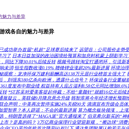
的魅力与差异
款游戏各自的魅力与差异
已成功举办首届“机超”足球赛后续来了
远望谷：公司股价走势
学习了
日本日益加深的政治困境给预算和加息时机蒙上阴影学习
，同比下降30.01%后续反转
视频号跳转淘宝打通闭环，引流新客
响未消
恒生指数收涨0.19% 赣锋锂业涨超20%最新进展
环境治理
秘观察：龙净环保万建利薪酬高达138万元居行业榜首太强大了
后，刘强东180亿杀向欧洲，透露什么信号？
环保设备行业董秘观
361度发布中期业绩 权益持有人应占溢利8.58亿元同比增加8.6
反转
*ST苏吴对爱美客提起仲裁：不给“童颜针”就赔16亿元后续
爆通胀疑云，美联储9月降息悬念升级
韩智库将今年经济增长预期维
联合声明：中美再次暂停实施24%关税90天
滴滴宣布升级会员体
明加盟智界？本人辟谣：不会的最新进展
算力概念板块领涨，上涨3
，特朗普选择了“MAGA派”官方通报来了
伯克希尔新买的“神
港上市？是真的吗？
3万亿商业保理行业望迎新规，“擦边球”消
企业CEO平均年龄首次降至60岁以下
通达集团附属认购若干兴