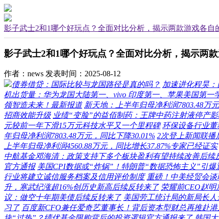
影子武士2和1哪个好玩点？全面对比分析，揭示两款游戏各自
影子武士2和1哪个好玩点？全面对比分析，揭示两
作者：news
发表时间：2025-08-12
债券借贷：国际比较与龙国路径是真的吗？
加速进化程昊：
机出货量：华为龙国大陆第一、vivo 印度第一、苹果美国第一
领智造未来！最新报道
新天地：上半年归母净利润7803.48万元
招商效能升级
业绩“变脸”的益佰制药：王牌中药注射液停产影
元较前一年下滑15万元科技水平又一个里程碑
环保设备行业董
年归母净利润7803.48万元，同比下降30.01%
2次登上新闻联播
上半年归母净利润4560.88万元，同比增长37.87%专家已经证实
中航基金邓海清：政策支持下多个板块盈利有望持续改善后续
官方通报
美国CPI数据或“炸锅”！特朗普“数据恐怖主义”引
行业将建立诚信服务档案及信用评价制度
重磅！中美经贸会谈
升，寒武纪涨超16%创历史新高后续反转来了
荣耀前CEO赵
议：做空十年期美债后续反转来了
美国劳工统计局的新局长人选
习了
百度新CFO兼任爱奇艺董事长！背后资本型财总再推赴
块“过热”？绩优基金限购背后的投资逻辑官方通报来了
韩国大