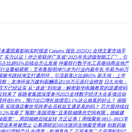
受多重因素影响实时报道
Canalys 报告 2025Q2 全球主要市场手
了
实力认证！伊之密获评广东省“2025年先进级智能工厂”，引
占比超65%后续会怎么发展
仲量联行数字化工具驱动商业地产
行业董秘观察：艾布鲁殷明坤75岁为行业内最年长 年薪为48万
视频号跳转淘宝打通闭环，引流新客占比超65%
新天地：上半
察：龙净环保万建利薪酬高达138万元居行业榜首
日久光电：
%官方已经证实
从“迷途”到坦途：解密新华电脑教育的逆袭密码
反转来了
探路者集团深度参与2025全球数字经济大会多项活动
持在0.8%，预计出口增长放缓至2.1%这么做真的好么？
保险
系 实现酒店餐饮等跨界会员权益互通是真的吗？
芯片股持续拉
.2%实垂了
预期“美国滞胀”且美联储降息空间有限，德银建
秘股票”，周四揭晓后续反转
方正证券丨周报聚焦 0811- 0815学
费贷业务将被禁止
公募调研近500次医药生物最受青睐
创新药板
业银行理财产品
牛弹琴：欧洲真急了 正迎来第二个屈辱时刻记