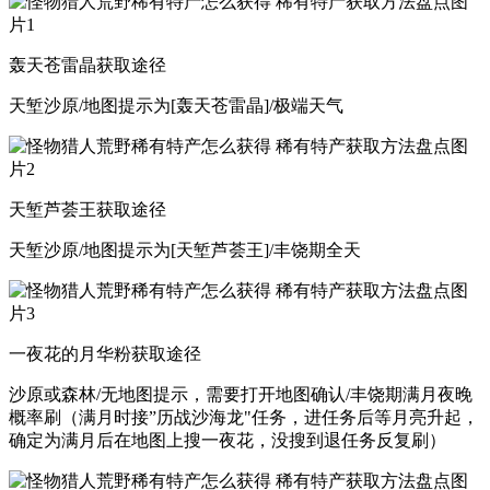
轰天苍雷晶获取途径
天堑沙原/地图提示为[轰天苍雷晶]/极端天气
天堑芦荟王获取途径
天堑沙原/地图提示为[天堑芦荟王]/丰饶期全天
一夜花的月华粉获取途径
沙原或森林/无地图提示，需要打开地图确认/丰饶期满月夜晚
概率刷（满月时接”历战沙海龙"任务，进任务后等月亮升起，
确定为满月后在地图上搜一夜花，没搜到退任务反复刷）