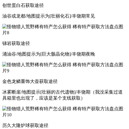
创世蛋白石获取途径
油谷或龙都/地图提示为[壮丽化石]/丰饶期常见
锑岩获取途径
涌油谷/地图提示为[巨大骸晶化物]/丰饶期夜晚
金色龙鳞重饰大壶获取途径
冰雾断崖/地图提示[壮丽的古代遗物]/丰饶期（我没采集过道
具箱里也出现了，应该是某个支线获取）
历久大隆炉球获取途径