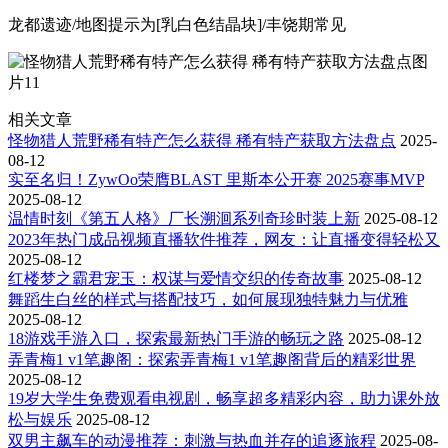
龙都遗迹/地图提示为[乳白色结晶块]/丰饶期常见
相关文章
怪物猎人荒野稀有特产怎么获得 稀有特产获取方法盘点
2025-
08-12
实至名归！ZywOo荣膺BLAST 里斯本公开赛 2025赛事MVP
2025-08-12
温情时刻《第五人格》厂长溯洄系列奇珍时装上新
2025-08-12
2023年热门成品视频直播软件推荐，网友：让直播变得轻松又
2025-08-12
红楼梦之霸君宠玉：权谋与爱情交织的传奇故事
2025-08-12
舞蹈生白丝的样式与搭配技巧，如何展现独特魅力与优雅
2025-08-12
18游戏手游入口，探索最新热门手游的畅玩之路
2025-08-12
弄青梅1 v1笔趣阁：探索弄青梅1 v1笔趣阁背后的精彩世界
2025-08-12
19岁大学生免费观看电视剧，畅享超多精彩内容，助力课外放
松与娱乐
2025-08-12
双男主飙车的动漫推荐：刺激与热血并存的追逐旅程
2025-08-