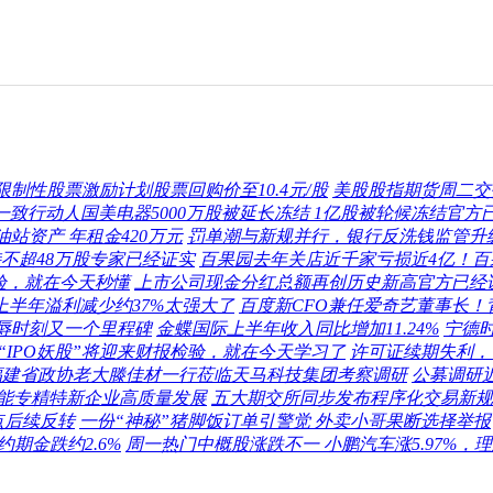
年限制性股票激励计划股票回购价至10.4元/股
美股股指期货周二交
致行动人国美电器5000万股被延长冻结 1亿股被轮候冻结官方
站资产 年租金420万元
罚单潮与新规并行，银行反洗钱监管升
不超48万股专家已经证实
百果园去年关店近千家亏损近4亿！
报检验，就在今天秒懂
上市公司现金分红总额再创历史新高官方已经
上半年溢利减少约37%太强大了
百度新CFO兼任爱奇艺董事长
辱时刻又一个里程碑
金蝶国际上半年收入同比增加11.24%
宁德
两大美国“IPO妖股”将迎来财报检验，就在今天学习了
许可证续期失利，
福建省政协老大滕佳材一行莅临天马科技集团考察调研
公募调研近
能专精特新企业高质量发展
五大期交所同步发布程序化交易新规
点后续反转
一份“神秘”猪脚饭订单引警觉 外卖小哥果断选择举报
约期金跌约2.6%
周一热门中概股涨跌不一 小鹏汽车涨5.97%，理