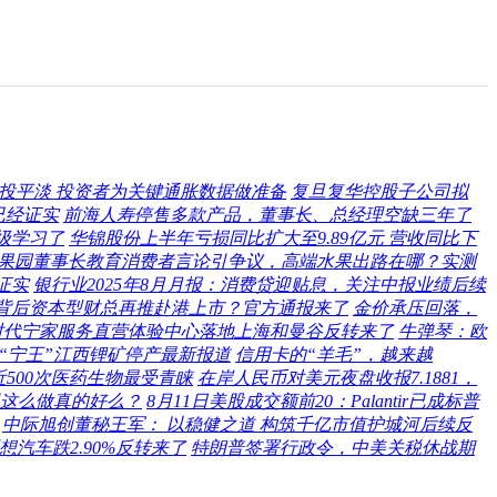
投平淡 投资者为关键通胀数据做准备
复旦复华控股子公司拟
已经证实
前海人寿停售多款产品，董事长、总经理空缺三年了
级学习了
华锦股份上半年亏损同比扩大至9.89亿元 营收同比下
百果园董事长教育消费者言论引争议，高端水果出路在哪？实测
证实
银行业2025年8月月报：消费贷迎贴息，关注中报业绩后续
！背后资本型财总再推赴港上市？官方通报来了
金价承压回落，
时代宁家服务直营体验中心落地上海和曼谷反转来了
牛弹琴：欧
“宁王”江西锂矿停产最新报道
信用卡的“羊毛”，越来越
500次医药生物最受青睐
在岸人民币对美元夜盘收报7.1881，
这么做真的好么？
8月11日美股成交额前20：Palantir已成标普
中际旭创董秘王军： 以稳健之道 构筑千亿市值护城河后续反
想汽车跌2.90%反转来了
特朗普签署行政令，中美关税休战期