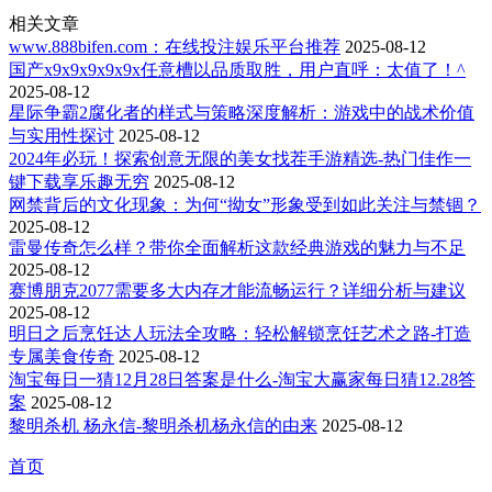
相关文章
www.888bifen.com：在线投注娱乐平台推荐
2025-08-12
国产x9x9x9x9x9x任意槽以品质取胜，用户直呼：太值了！^
2025-08-12
星际争霸2腐化者的样式与策略深度解析：游戏中的战术价值
与实用性探讨
2025-08-12
2024年必玩！探索创意无限的美女找茬手游精选-热门佳作一
键下载享乐趣无穷
2025-08-12
网禁背后的文化现象：为何“拗女”形象受到如此关注与禁锢？
2025-08-12
雷曼传奇怎么样？带你全面解析这款经典游戏的魅力与不足
2025-08-12
赛博朋克2077需要多大内存才能流畅运行？详细分析与建议
2025-08-12
明日之后烹饪达人玩法全攻略：轻松解锁烹饪艺术之路-打造
专属美食传奇
2025-08-12
淘宝每日一猜12月28日答案是什么-淘宝大赢家每日猜12.28答
案
2025-08-12
黎明杀机 杨永信-黎明杀机杨永信的由来
2025-08-12
首页