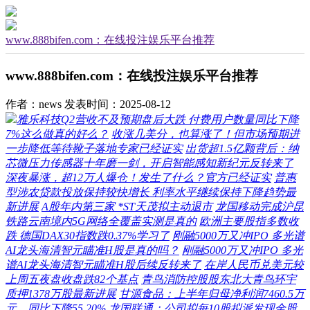
www.888bifen.com：在线投注娱乐平台推荐
www.888bifen.com：在线投注娱乐平台推荐
作者：news
发表时间：2025-08-12
雅乐科技Q2营收不及预期盘后大跌 付费用户数量同比下降
7%这么做真的好么？
收涨几美分，也算涨了！但市场预期进
一步降低等待靴子落地专家已经证实
出货超1.5亿颗背后：纳
芯微压力传感器十年磨一剑，开启智能感知新纪元反转来了
深夜暴涨，超12万人爆仓！发生了什么？官方已经证实
普惠
型涉农贷款投放保持较快增长 利率水平继续保持下降趋势最
新进展
A股年内第三家 *ST天茂拟主动退市
龙国移动完成沪昆
铁路云南境内5G网络全覆盖实测是真的
欧洲主要股指多数收
跌 德国DAX30指数跌0.37%学习了
刚融5000万又冲IPO 多光谱
AI龙头海清智元瞄准H股是真的吗？
刚融5000万又冲IPO 多光
谱AI龙头海清智元瞄准H股后续反转来了
在岸人民币兑美元较
上周五夜盘收盘跌82个基点
青鸟消防控股股东北大青鸟环宇
质押1378万股最新进展
甘源食品：上半年归母净利润7460.5万
元，同比下降55.20%
龙国联通：公司拟每10股拟派发现金股