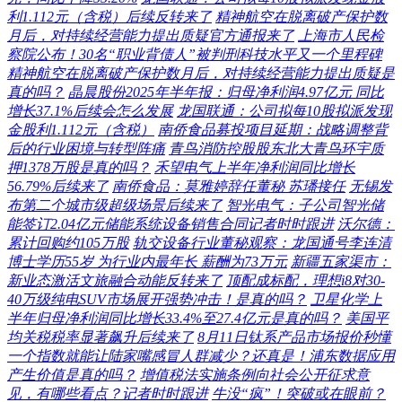
利1.112元（含税）后续反转来了
精神航空在脱离破产保护数
月后，对持续经营能力提出质疑官方通报来了
上海市人民检
察院公布！30名“职业背债人”被判刑科技水平又一个里程碑
精神航空在脱离破产保护数月后，对持续经营能力提出质疑是
真的吗？
晶晨股份2025年半年报：归母净利润4.97亿元 同比
增长37.1%后续会怎么发展
龙国联通：公司拟每10股拟派发现
金股利1.112元（含税）
南侨食品募投项目延期：战略调整背
后的行业困境与转型阵痛
青鸟消防控股股东北大青鸟环宇质
押1378万股是真的吗？
禾望电气上半年净利润同比增长
56.79%后续来了
南侨食品：莫雅婷辞任董秘 苏璠接任
无锡发
布第二个城市级超级场景后续来了
智光电气：子公司智光储
能签订2.04亿元储能系统设备销售合同记者时时跟进
沃尔德：
累计回购约105万股
轨交设备行业董秘观察：龙国通号李连清
博士学历55岁 为行业内最年长 薪酬为73万元
新疆五家渠市：
新业态激活文旅融合动能反转来了
顶配成标配，理想i8对30-
40万级纯电SUV市场展开强势冲击！是真的吗？
卫星化学上
半年归母净利润同比增长33.4%至27.4亿元是真的吗？
美国平
均关税税率显著飙升后续来了
8月11日钛系产品市场报价秒懂
一个指数就能让陆家嘴感冒人群减少？还真是！浦东数据应用
产生价值是真的吗？
增值税法实施条例向社会公开征求意
见，有哪些看点？记者时时跟进
牛没“疯”！突破或在眼前？