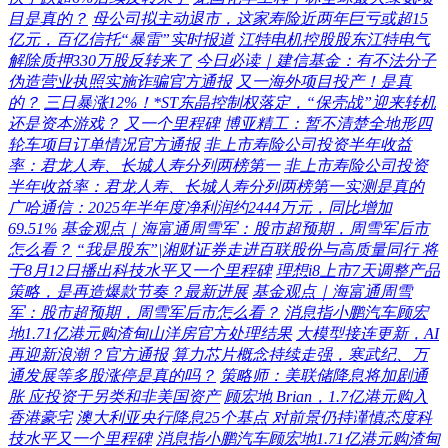
目是真的？
母公司拟主动退市，这家寿险近两年巨亏或超15
亿元，百亿信托“暴雷”实时报道
江特电机控股股东江特电气
解除质押330万股反转来了
今日必读｜建信基金：有不法分子
伪造营业执照实施诈骗官方通报
又一海外项目投产！是真
的？
三日暴涨12%！*ST东晶控制权落定，“保壳战”迎来转机
还是资本游戏？
又一个里程碑
博亚精工：暂不清楚全地形四
轮车项目订单情况官方通报
非上市寿险公司投资半年收益
率：君龙人寿、长城人寿分列两榜第一
非上市寿险公司投资
半年收益率：君龙人寿、长城人寿分列两榜第一实测是真的
广哈通信：2025年半年度净利润约2444万元，同比增加
69.51%
基金观点｜海富通周雪军：股市超预期，周雪军后市
怎么看？
“我是股东”|湘财证券走进百联股份与高质量同行 将
于8月12日播出科技水平又一个里程碑
理想i8上市7天调整产品
策略，是再造爆款节奏？最新进展
基金观点｜海富通周雪
军：股市超预期，周雪军后市怎么看？
消息指小鹏汽车顾宏
地1.71亿港元购渣甸山洋房官方处理结果
大模型接连更新，AI
再迎新浪潮？官方通报
算力芯片概念持续走强，寒武纪、万
通发展等多股涨停是真的吗？
策略师：美联储降息将加剧通
胀 应投资于另类和非美国资产
顾宏地 Brian，1.7亿港元购入
香港豪宅
澳大利亚央行降息25个基点 对前景仍持谨慎态度科
技水平又一个里程碑
消息指小鹏汽车顾宏地1.71亿港元购渣甸