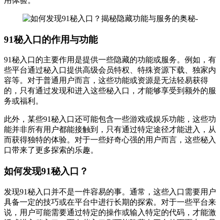
用体验。
91秘入口的作用与功能
91秘入口的主要作用是提供一些隐藏的功能或服务。例如，有
些平台通过秘入口提供高级会员特权、特殊资源下载、独家内
容等。对于普通用户而言，这些功能或资源是无法轻易获得
的，只有通过发现和进入这些秘入口，才能够享受到额外的服
务或福利。
此外，某些91秘入口还可能包含一些游戏或娱乐功能，这些功
能并非所有用户都能接触到，只有通过特定途径才能进入，从
而获得独特的体验。对于一些好奇心强的用户而言，这些秘入
口带来了更多探索的乐趣。
如何发现91秘入口？
发现91秘入口并不是一件容易的事。通常，这些入口需要用户
具备一定的技巧或在平台中进行长期的探索。对于一些平台来
说，用户可能需要通过特定的操作或输入特定的代码，才能激