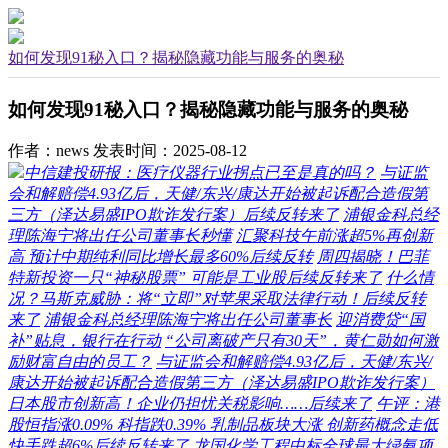
如何发现91秘入口？揭秘隐藏功能与服务的奥秘
如何发现91秘入口？揭秘隐藏功能与服务的奥秘
作者：news
发表时间：2025-08-12
中信建投研报：医疗仪器行业拐点已至是真的吗？
与证监
会和解赔偿4.93亿后，天健/东兴/康达开始被起诉配合造假第
三方（泽达易盛IPO欺诈发行案）后续反转来了
浦银金科总经
理陈海宁将出任公司董事长秒懂
汇聚科技午前涨超5%再创新
高 预计中期纯利同比增长最多60%后续反转
周四揭晓！巴菲
特新投资一只“神秘股票” 可能是工业股后续反转来了
什么情
况？马斯克威胁：将“立即”对苹果采取法律行动！后续反转
来了
浦银金科总经理陈海宁将出任公司董事长
迎消费贷“国
补”贴息，银行在行动
“公司离破产只有30天”，黄仁勋如何激
励财富自由的员工？
与证监会和解赔偿4.93亿后，天健/东兴/
康达开始被起诉配合造假第三方（泽达易盛IPO欺诈发行案）
日本股市创新高！企业仍担忧关税影响……后续来了
午评：港
股恒指涨0.09% 科指跌0.39% 乳制品板块大涨 创新药概念走低
快手跌超6%后续反转来了
龙国化学工程中标全球最大绿氨项