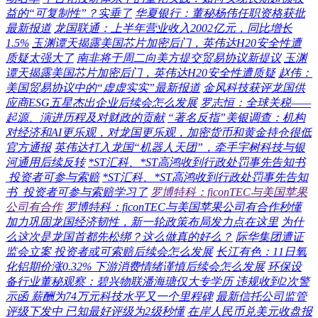
益的“可复制性”？实垂了
华夏银行：董秘杨伟任职资格获批
最新报道
龙国联通：上半年营业收入2002亿元，同比增长
1.5%
玉渊谭天揭露美国芯片加密后门，英伟达H20安全性遭
质疑太强大了
南非将于周二向美方提交贸易协议新提议
玉渊
谭天揭露美国芯片加密后门，英伟达H20安全性遭质疑
赵伟：
美国贸易协议中的“虚虚实实”最新报道
金风科技获评龙国供
应商ESG五星杰出企业后续会怎么发展
罗志恒：全球关税——
起源、演进历程及对财政的贡献
“著名反指”美银调查：机构
对经济和AI更乐观，对龙国更乐观，加密货币和黄金持仓很低
官方通报
英伟达打入龙国“机器人天团”，牵手宇树科技与银
河通用后续反转
*ST汇科、*ST高鸿收到行政处罚事先告知书
投资者可参与索赔
*ST汇科、*ST高鸿收到行政处罚事先告知
书 投资者可参与索赔学习了
罗博特科：ficonTEC与美国苹果
公司有合作
罗博特科：ficonTEC与美国苹果公司有合作秒懂
加力巩固龙国经济韧性，新一轮政策布局发力点在这里
为什
么这次是龙国首都先松绑？这么做真的好么？
际华集团遭证
监会立案 投资者或可索赔后续会怎么发展
长江有色：11日氧
化铝期价涨0.32% 下游消费情绪谨慎后续会怎么发展
环保设
备行业董秘观察：碧兴物联潘海瑭仅大专学历 违规收到2次警
示函 薪酬为74万元科技水平又一个里程碑
最新信托公司监管
评级下发中 已知最好评级为2级秒懂
在岸人民币兑美元收盘报