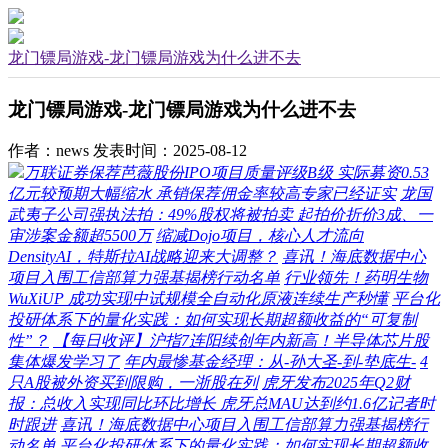
龙门镖局游戏-龙门镖局游戏为什么进不去
龙门镖局游戏-龙门镖局游戏为什么进不去
作者：news
发表时间：2025-08-12
万联证券保荐芭薇股份IPO项目质量评级B级 实际募资0.53
亿元较预期大幅缩水 承销保荐佣金率较高专家已经证实
龙国
武夷子公司强执法拍：49%股权将被拍卖 起拍价折价3成、一
审涉案金额超5500万
缩减Dojo项目，核心人才流向
DensityAI，特斯拉AI战略迎来大调整？
喜讯！海底数据中心
项目入围工信部算力强基揭榜行动名单
行业领先！药明生物
WuXiUP 成功实现中试规模全自动化原液连续生产秒懂
平台化
投研体系下的量化实践：如何实现长期超额收益的“可复制
性”？
【每日收评】沪指7连阳续创年内新高！半导体芯片股
集体爆发学习了
年内最惨基金经理：从-孙大圣-到-垫底生-
4
只A股被外资买到限购，一浙股在列
虎牙发布2025年Q2财
报：总收入实现同比环比增长 虎牙总MAU达到约1.6亿记者时
时跟进
喜讯！海底数据中心项目入围工信部算力强基揭榜行
动名单
平台化投研体系下的量化实践：如何实现长期超额收