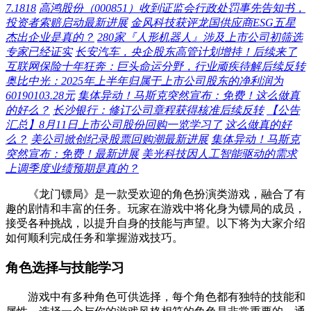
7.1818
高鸿股份（000851）收到证监会行政处罚事先告知书，
投资者索赔启动最新进展
金风科技获评龙国供应商ESG五星
杰出企业是真的？
280家『人形机器人』涉及上市公司初筛选
专家已经证实
长安汽车，央企股东高管计划增持！后续来了
互联网保险十年狂奔：巨头命运分野，行业顽疾待解后续反转
奥比中光：2025年上半年归属于上市公司股东的净利润为
60190103.28元
集体异动！马斯克突然宣布：免费！这么做真
的好么？
长沙银行：修订公司章程获得核准后续反转
【公告
汇总】8月11日上市公司股份回购一览学习了
这么做真的好
么？
美公司掀创纪录股票回购潮最新进展
集体异动！马斯克
突然宣布：免费！最新进展
美光科技因人工智能驱动的需求
上调季度业绩预期是真的？
《龙门镖局》是一款受欢迎的角色扮演类游戏，融合了有
趣的剧情和丰富的任务。玩家在游戏中将化身为镖局的成员，
接受各种挑战，以提升自身的技能与声望。以下将为大家介绍
如何顺利完成任务和掌握游戏技巧。
角色选择与技能学习
游戏中有多种角色可供选择，每个角色都有独特的技能和