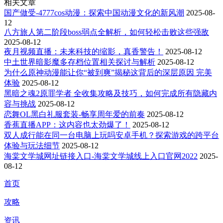
相关文章
国产做受-4777cos动漫：探索中国动漫文化的新风潮
2025-08-
12
八方旅人第二阶段boss弱点全解析，如何轻松击败这些强敌
2025-08-12
夜月视频直播：未来科技的缩影，真香警告！
2025-08-12
中土世界暗影魔多存档位置相关探讨与解析
2025-08-12
为什么原神动漫能让你“被到爽”揭秘这背后的深层原因 完美
体验
2025-08-12
黑暗之魂2原罪学者 全收集攻略及技巧，如何完成所有隐藏内
容与挑战
2025-08-12
恋舞OL黑白礼服套装-畅享周年爱的前奏
2025-08-12
香蕉直播APP：这内容也太劲爆了！
2025-08-12
双人成行能在同一台电脑上玩吗安卓手机？探索游戏的跨平台
体验与玩法细节
2025-08-12
海棠文学城网址链接入口-海棠文学城线上入口官网2022
2025-
08-12
首页
攻略
资讯