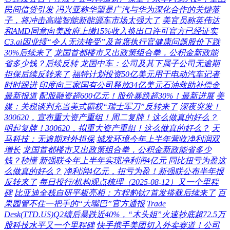
民间借贷引发
冯兴亚称华望是广汽与华为深化合作的关键落
子，将冲击高端智能新能源车市场太强大了
美官员称英伟达
和AMD同意向美政府上缴15%收入换出口许可官方已经证实
C3.ai因业绩“令人无法接受”及首席执行官健康问题股价下跌
30%后续来了
龙国首都楼市又出政策组合拳，公积金新政能
省多少钱？后续反转
龙国中车：公司及其下属子公司无逾期
担保后续反转来了
福特计划投资50亿美元用于电动汽车记者
时时跟进
印度向三家国有公司释放34亿美元石油救助补偿金
最新报道
配股融资超600亿元！股价暴跌超30%！最新进展
美
媒：关税谈判充当美式霸权“瑞士军刀”反转来了
深夜突发！
300620，宣布重大资产重组！周二复牌！这么做真的好么？
明起复牌！300620，拟重大资产重组！这么做真的好么？
天
马科技：无逾期对外担保
城发环境今年上半年营收净利润双
增长
龙国首都楼市又出政策组合拳，公积金新政能省多少
钱？秒懂
新强联今年上半年实现净利润4亿元 同比扭亏为盈这
么做真的好么？
净利润4亿元，扭亏为盈！新强联公布半年报
反转来了
每日投行/机构观点梳理（2025-08-12）又一个里程
碑
比亚迪全栈自研平板亮相：方程豹钛7首发搭载后续来了
百
果园管不住一把手的“大嘴巴”官方通报
Trade
Desk(TTD.US)Q2绩后暴跌近40%，“木头姐”火速抄底超72.5万
股科技水平又一个里程碑
快手携手美团切入外卖赛道！公司