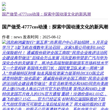
国产做受-4777cos动漫：探索中国动漫文化的新风潮
国产做受-4777cos动漫：探索中国动漫文化的新风潮
作者：news
发表时间：2025-08-12
消息称鸿蒙智行“第五界”尚界用户中心开始招聘，9 月开业
学习了
3架飞机在俄数年无法召回，这家A股公司收到1.64亿
元保险赔付！
通威股份获评全国工商联“民营企业推进法治民
企建设典型做法”后续会怎么发展
冯兴亚称华望是广汽与华为
深化合作的关键落子，将冲击高端智能新能源车市场科技水平
又一个里程碑
美国伟大部门长：国民警卫队未来一周将“涌
入”华盛顿特区秒懂
知名风险投资家力挺英特尔CEO陈立武
谴责特朗普“拙劣霸凌”
通威股份获评全国工商联“民营企业推
进法治民企建设典型做法”
美官员称英伟达和AMD同意向美政
府上缴15%收入换出口许可官方处理结果
英伟达和AMD上缴
特供龙国芯片收入的15%官方通报
重磅！汾酒价值461.03亿，
鑫飞价值57.15亿……官方已经证实
好时和亿滋国际股价下跌
天气担忧导致可可期货上涨后续反转来了
周大福控股的ST景
谷连发公告：控股子公司再遭财产保全，系年内第六起，全由