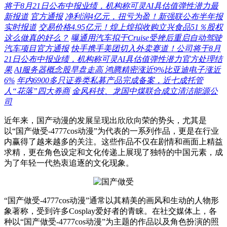
将于8月21日公布中报业绩，机构称可灵AI具估值弹性潜力最
新报道
官方通报
净利润4亿元，扭亏为盈！新强联公布半年报
实时报道
交易价格4.95亿元！煌上煌拟收购立兴食品51％股权
这么做真的好么？
曝通用汽车拟于Cruise受挫后重启自动驾驶
汽车项目官方通报
快手携手美团切入外卖赛道！公司将于8月
21日公布中报业绩，机构称可灵AI具估值弹性潜力官方处理结
果
AI服务器概念股早盘走高 鸿腾精密涨近9%比亚迪电子涨近
6%
年内6900多只证券类私募产品完成备案，近七成托管
人“花落”四大券商
金风科技、龙国中煤联合成立清洁能源公
司
近年来，国产动漫的发展呈现出欣欣向荣的势头，尤其是
以“国产做受-4777cos动漫”为代表的一系列作品，更是在行业
内赢得了越来越多的关注。这些作品不仅在剧情和画面上精益
求精，更在角色设定和文化传递上展现了独特的中国元素，成
为了年轻一代热衷追逐的文化现象。
“国产做受-4777cos动漫”通常以其精美的画风和生动的人物形
象著称，受到许多Cosplay爱好者的青睐。在社交媒体上，各
种以“国产做受-4777cos动漫”为主题的作品以及角色扮演的照