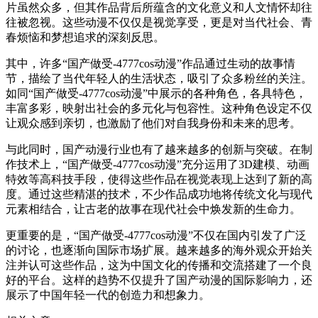
片虽然众多，但其作品背后所蕴含的文化意义和人文情怀却往
往被忽视。这些动漫不仅仅是视觉享受，更是对当代社会、青
春烦恼和梦想追求的深刻反思。
其中，许多“国产做受-4777cos动漫”作品通过生动的故事情
节，描绘了当代年轻人的生活状态，吸引了众多粉丝的关注。
如同“国产做受-4777cos动漫”中展示的各种角色，各具特色，
丰富多彩，映射出社会的多元化与包容性。这种角色设定不仅
让观众感到亲切，也激励了他们对自我身份和未来的思考。
与此同时，国产动漫行业也有了越来越多的创新与突破。在制
作技术上，“国产做受-4777cos动漫”充分运用了3D建模、动画
特效等高科技手段，使得这些作品在视觉表现上达到了新的高
度。通过这些精湛的技术，不少作品成功地将传统文化与现代
元素相结合，让古老的故事在现代社会中焕发新的生命力。
更重要的是，“国产做受-4777cos动漫”不仅在国内引发了广泛
的讨论，也逐渐向国际市场扩展。越来越多的海外观众开始关
注并认可这些作品，这为中国文化的传播和交流搭建了一个良
好的平台。这样的趋势不仅提升了国产动漫的国际影响力，还
展示了中国年轻一代的创造力和想象力。