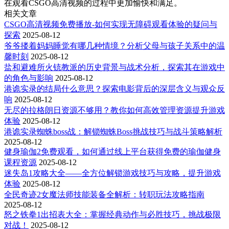
在观看CSGO高清视频的过程中更加愉快和满足。
相关文章
CSGO高清视频免费播放-如何实现无障碍观看体验的疑问与
探索
2025-08-12
爷爷搂着妈妈睡觉有哪几种情境？分析父母与孩子关系中的温
馨时刻
2025-08-12
盐和避难所火铳教派的历史背景与战术分析，探索其在游戏中
的角色与影响
2025-08-12
港诡实录的结局什么意思？探索电影背后的深层含义与观众反
响
2025-08-12
无尽的拉格朗日资源不够用？教你如何高效管理资源提升游戏
体验
2025-08-12
港诡实录蜘蛛boss战：解锁蜘蛛Boss挑战技巧与战斗策略解析
2025-08-12
健身瑜伽2免费观看，如何通过线上平台获得免费的瑜伽健身
课程资源
2025-08-12
迷失岛1攻略大全——全方位解锁游戏技巧与攻略，提升游戏
体验
2025-08-12
全民奇迹2女魔法师技能装备全解析：转职玩法攻略指南
2025-08-12
怒之铁拳1出招表大全：掌握经典动作与必胜技巧，挑战极限
对战！
2025-08-12