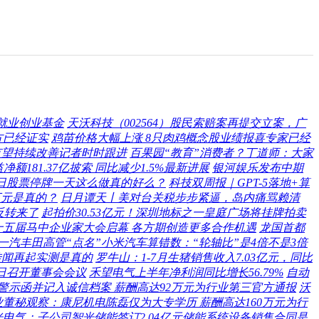
就业创业基金
天沃科技（002564）股民索赔案再提交立案，广
方已经证实
鸡苗价格大幅上涨 8只肉鸡概念股业绩报喜专家已经
有望持续改善记者时时跟进
百果园“教育”消费者？丁道师：大家
净额181.37亿披索 同比减少1.5%最新进展
银河娱乐发布中期
3日股票停牌一天这么做真的好么？
科技双周报｜GPT-5落地+算
万元是真的？
日月谭天丨美对台关税步步紧逼，岛内痛骂赖清
反转来了
起拍价30.53亿元！深圳地标之一皇庭广场将挂牌拍卖
十五届马中企业家大会启幕 各方期创造更多合作机遇
龙国首都
一汽丰田高管“点名”小米汽车算错数：“轮轴比”是4倍不是3倍
传闻再起实测是真的
罗牛山：1-7月生猪销售收入7.03亿元，同比
2日召开董事会会议
禾望电气上半年净利润同比增长56.79%
自动
警示函并记入诚信档案 薪酬高达92万元为行业第三官方通报
沃
董秘观察：康尼机电陈磊仅为大专学历 薪酬高达160万元为行
光电气：子公司智光储能签订2.04亿元储能系统设备销售合同是