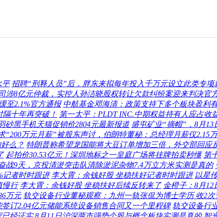
水平
招聘“刑释人员”后，胖东来拟每年投入千万元设立此类专项
司涉8亿元仲裁，实控人孙洁晓股权转让欠款纠纷案迎来判决官
至2.1%官方通报
中航基金邓海清：政策支持下多个板块盈利
时隔十年再突破！
第一太平：PLDT INC.中期权益持有人应占收益
 Pro羽砂黑手机天猫促销价2804元最新报道
盛屯矿业“摘帽”，8月1
求“200万元月薪”被股东声讨，伯朗特董秘：总经理月薪仅2.15
的好么？
特朗普称希望龙国能将大豆订单增加三倍，外交部回应
了
起拍价30.53亿元！深圳地标之一皇庭广场将挂牌拍卖秒懂
第
奋战9天，京投清淤突击队清除淤泥杂物7.4万立方米实测是真的
2%记者时时跟进
李大霄：余钱好股 坐稳扶好记者时时跟进
以星
慎慢行
李大霄：余钱好股 坐稳扶好后续反转来了
金橙子：8月1
6万元
轨交设备行业董秘观察：九州一轨张侃为博士学历 收2次
签订2.04亿元储能系统设备销售合同又一个里程碑
轨交设备行业
家已经证实
8月11日沪深两市强势个股与概念板块实测是真的
智