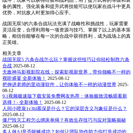
战斗，玩家可以获得经验和战利品，用于提升武将的等级和装
备的属性。强化装备和提升武将技能可以使玩家在战斗中更具
优势，对抗敌人时更加得心应手。
战国无双5的六条合战玩法充满了战略性和挑战性，玩家需要
灵活应变，合理利用每一项资源与技巧。掌握了以上的基本策
略，相信你能够在每一次的合战中获得胜利，成为战场上的真
正英雄。
相关文章
战国无双5 六条合战怎么玩？掌握这些技巧让你轻松制胜六条
合战
2025-08-12
无敌神马影视影院在线：探索影视新世界，带你领略不一样的
视听盛宴 全新体验！
2025-08-12
把伸进老师的里动漫软件，让你体验不一样的动漫世界
2025-
08-12
9.1视频极速版下载安装免费网友热荐：体验极致流畅观看新
选择！- 全新体验！
2025-08-12
人间小喷泉1v3hl慕深是什么？它的深层含义与象征是什么？
2025-08-12
僵尸毁灭工程怎么绑床单绳？有效生存技巧与应对策略揭秘
2025-08-12
多人做AJ是否能够成功？如何让团队协作助力你打造成功的