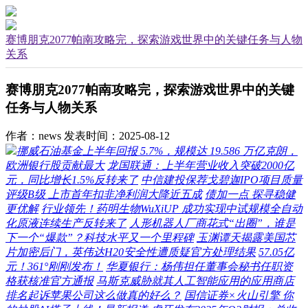
赛博朋克2077帕南攻略完，探索游戏世界中的关键任务与人物
关系
赛博朋克2077帕南攻略完，探索游戏世界中的关键
任务与人物关系
作者：news
发表时间：2025-08-12
挪威石油基金上半年回报 5.7%，规模达 19.586 万亿克朗，
欧洲银行股贡献最大
龙国联通：上半年营业收入突破2000亿
元，同比增长1.5%反转来了
中信建投保荐戈碧迦IPO项目质量
评级B级 上市首年扣非净利润大降近五成
债加一点 探寻稳健
更优解
行业领先！药明生物WuXiUP 成功实现中试规模全自动
化原液连续生产反转来了
人形机器人厂商花式“出圈”，谁是
下一个“爆款”？科技水平又一个里程碑
玉渊谭天揭露美国芯
片加密后门，英伟达H20安全性遭质疑官方处理结果
57.05亿
元！361°刚刚发布！
华夏银行：杨伟担任董事会秘书任职资
格获核准官方通报
马斯克威胁就其人工智能应用的应用商店
排名起诉苹果公司这么做真的好么？
国信证券×火山引擎 你