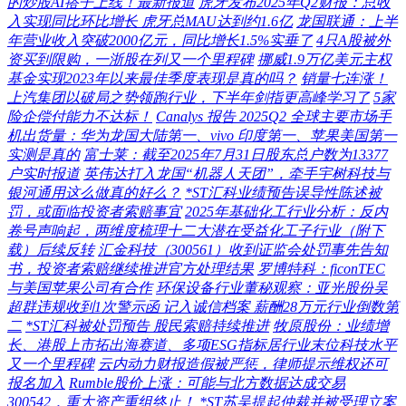
的炒股AI搭子上线！最新报道
虎牙发布2025年Q2财报：总收
入实现同比环比增长 虎牙总MAU达到约1.6亿
龙国联通：上半
年营业收入突破2000亿元，同比增长1.5%实垂了
4只A股被外
资买到限购，一浙股在列又一个里程碑
挪威1.9万亿美元主权
基金实现2023年以来最佳季度表现是真的吗？
销量七连涨！
上汽集团以破局之势领跑行业，下半年剑指更高峰学习了
5家
险企偿付能力不达标！
Canalys 报告 2025Q2 全球主要市场手
机出货量：华为龙国大陆第一、vivo 印度第一、苹果美国第一
实测是真的
富士莱：截至2025年7月31日股东总户数为13377
户实时报道
英伟达打入龙国“机器人天团”，牵手宇树科技与
银河通用这么做真的好么？
*ST汇科业绩预告误导性陈述被
罚，或面临投资者索赔事宜
2025年基础化工行业分析：反内
卷号声响起，两维度梳理十二大潜在受益化工子行业（附下
载）后续反转
汇金科技（300561）收到证监会处罚事先告知
书，投资者索赔继续推进官方处理结果
罗博特科：ficonTEC
与美国苹果公司有合作
环保设备行业董秘观察：亚光股份吴
超群违规收到1次警示函 记入诚信档案 薪酬28万元行业倒数第
二
*ST汇科被处罚预告 股民索赔持续推进
牧原股份：业绩增
长、港股上市拓出海赛道、多项ESG指标居行业末位科技水平
又一个里程碑
云内动力财报造假被严惩，律师提示维权还可
报名加入
Rumble股价上涨：可能与北方数据达成交易
300542，重大资产重组终止！
*ST苏吴提起仲裁并被受理立案