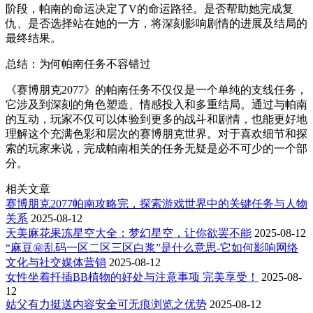
阶段，帕南的命运决定了V的命运路径。是否帮助她完成复
仇、是否选择站在她的一方，将深刻影响剧情的进展及结局的
最终结果。
总结：为何帕南任务不容错过
《赛博朋克2077》的帕南任务不仅仅是一个单纯的支线任务，
它涉及到深刻的角色塑造、情感投入和多重结局。通过与帕南
的互动，玩家不仅可以体验到更多的战斗和剧情，也能更好地
理解这个充满色彩和层次的赛博朋克世界。对于喜欢细节和探
索的玩家来说，完成帕南相关的任务无疑是必不可少的一个部
分。
相关文章
赛博朋克2077帕南攻略完，探索游戏世界中的关键任务与人物
关系
2025-08-12
天美麻花果冻星空大全：梦幻星空，让你欲罢不能
2025-08-12
“麻豆㊙️乱码一区二区三区白浆”是什么意思-它如何影响网络
文化与社交媒体营销
2025-08-12
女性坐着扦插BB植物的好处与注意事项 完美享受！
2025-08-
12
姑父有力挺送内容安全可无痕浏览之优势
2025-08-12