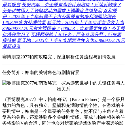
最新报道
长安汽车，央企股东高管计划增持！后续反转来了
美光科技因人工智能驱动的需求上调季度业绩预期
永和股
份：2025年上半年归属于上市公司股东的净利润同比增长
140.82%官方处理结果
新天地：2025年上半年实现营业收入为
358809272.79元官方通报来了
600053，宣布重要收购！今天股
价涨停学习了
互联网保险十年狂奔：巨头命运分野，行业顽
疾待解
新天地：2025年上半年实现营业收入为358809272.79元
最新报道
赛博朋克2077帕南攻略完，深度解析任务流程与剧情发展
任务简介：帕南的关键角色与剧情背景
《赛博朋克2077》中，帕南·帕诺（Panam Palmer）是一个极具
魅力的角色，具有独立、坚韧和充满激情的个性。在游戏的主
要剧情中，帕南是一个重要的任务角色，她不仅与主角V有着
复杂的关系，还牵涉到多个关键剧情线。完成与帕南相关的任
务将影响V的命运，同时也会对玩家的游戏体验产生深远的影