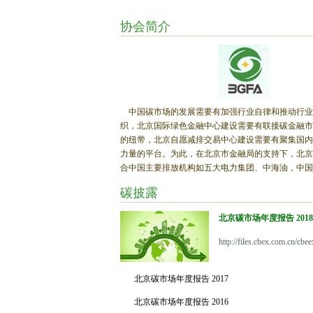
协会简介
中国碳市场的发展需要有加强行业自律和推动行业
织，北京国际绿色金融中心建设需要有联接碳金融市
的纽带，北京自愿减排交易中心建设需要有聚集国内
力量的平台。为此，在北京市金融局的支持下，北京
合中国主要排放机构如五大电力集团、中海油，中国
构如中国光大投资管理有限公司、北京银行等发起成
碳披露
金融协会（Beijing Green Finance Association，B
10月在北京市民政局完成机构注册。 北京绿色金融
北京碳市场年度报告 2018
排放企业和金融机构，承担部分政府职能和市场功能
和政府管理的重要补充。协会通过服务、研究和协调
http://files.cbex.com.cn/c
绿色金融行业可持续发展。协会自成立以来得到社会
持，十一届全国政协副主席郑万通、厉无畏，第十届
北京碳市场年度报告 2017
会副委员长成思危、中国银监会原主席刘明康、中国
特使解振华、北京市原副市长洪峰等领导亲临指导。
北京碳市场年度报告 2016
协会现任名誉会长为全国社保基金理事会原副理事长