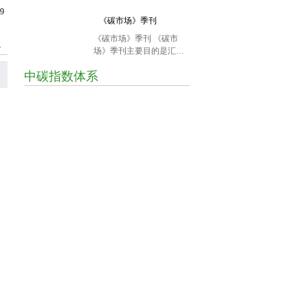
会联合推出的月度资讯产
围绕贯彻习近平生态文明思
09
品，主要汇编过去一个月
想，实施绿色发展战略，积极
《碳市场》季刊
委
里与碳市场有关的国内外
探索唐山绿色低碳高质量发展
《碳市场》季刊 《碳市
政策趋势、市场动态和交
的新模式、新路径展开深层次
别
场》季刊主要目的是汇聚
易数据。所有资讯均来自
研讨。相关专家对“科技创新
低碳前沿思想和精彩案
我们认为可信的公开信
与新能源助力绿色零碳产业新
中碳指数体系
例，服务碳圈同仁，共同
息。
生态”和“双碳投融资如何抢抓
推进碳市场的繁荣。
新机遇、发掘新赛道”两个主
题进行了专家对话。
斯
控
联合国开发计划署
方
委员会
国家应对气候变化战略
色