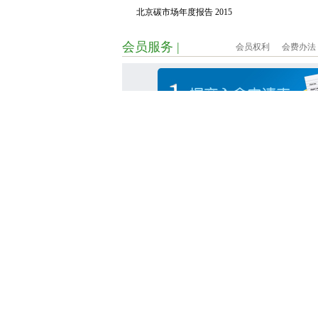
为中国金融学会绿色金融专业委员会主任马骏，理事
北京碳市场年度报告 2015
基金董事长徐林，秘书长为北京绿色交易所副董事长
来自北京产权交易所、中科院绿色发展投资公司、北
会员服务 |
入会流程
会员权利
会费办法
桑德金控、中航资本、新奥集团、兴业银行、太平洋
机构。经国家生态环境部同意，由清华大学能源环境
美中关系全国委员会、哥伦比亚大学全球能源政策中
绿色金融协会承办的中美气候金融二轨对话已成功举
到业内专家的认可与肯定，为推动中美两国在应对气
务实合作发挥了积极作用，并日益成为中美增进互信
扩大交流、促进合作的重要专业平台。中国科技部原
华，中国国际经济交流中心副理事长、国务院发展研
任王一鸣，国务院国有重点大型企业监事会原主席赵
程院院士杜祥琬，全国人大环资委委员、生态环境部
司司长李高，国家应对气候变化战略研究和国际合作
爱民，清华大学能源环境经济研究所教授、所长张希
政部长亨利•保尔森，美中全国关系委员会会长斯蒂芬
中央财经大学气候与能
美国环保协会
国气候变化特使乔纳森·珀欣，前美国气候变化特使托
源金融研究中心
国能源部原副部长大卫·桑德罗等，等60余位中美专
商务部中国国际经济技
环境保护部环境保