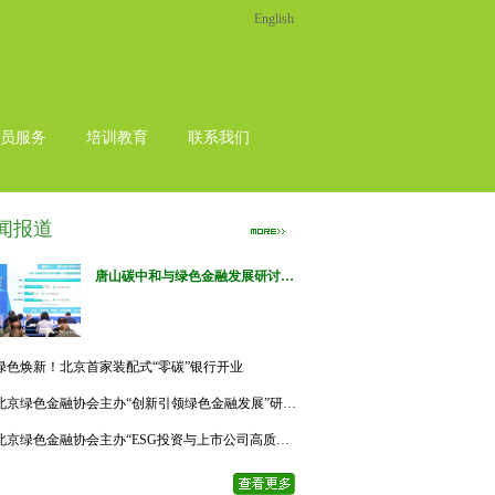
English
员服务
培训教育
联系我们
闻报道
唐山碳中和与绿色金融发展研讨会在唐山市高新区举办
2023年
11月8日上午在唐
绿色焕新！北京首家装配式“零碳”银行开业
山高新技术开发区举行了
唐山
碳中和与绿色金融发展研讨
北京绿色金融协会主办“创新引领绿色金融发展”研讨会
会。
北京绿色金融协会会长
、
北京产权交易所集团原党委书
北京绿色金融协会主办“ESG投资与上市公司高质量发展”论坛
记、董事长吴汝川同志
应邀参
会，并发表
“碳中和与绿色金