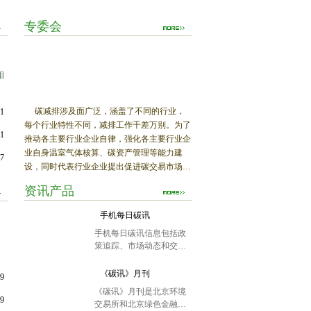
融发展”
主旨演讲。
专委会
相
碳减排涉及面广泛，涵盖了不同的行业，
01
每个行业特性不同，减排工作千差万别。为了
01
推动各主要行业企业自律，强化各主要行业企
气
业自身温室气体核算、碳资产管理等能力建
17
0
设，同时代表行业企业提出促进碳交易市场发
展的意见和建议，为政府制定相关政策措施提
资讯产品
供参考，北京绿色金融协会拟分阶段适时成立
十大类别专业委员会：
美
手机每日碳讯
，
手机每日碳讯信息包括政
策追踪、市场动态和交易
经
数据，为会员随时随地了
解到碳市场的最新信息提
《碳讯》月刊
19
相关政府领导、市直部门
供极大的便利。
《碳讯》月刊是北京环境
负责同志、企业负责人及绿色
19
交易所和北京绿色金融协
低碳经济行业的专家学者共同