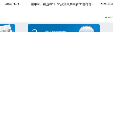
美全球气候治理合作，迎接即将召开的
长为中美绿色
2016-03-23
碳中和、碳达峰“1+N”政策体系中的“1”是指什么？
2021-12-
联合国气候变化大会第27次缔约方大会
梅德文。理事
（COP27）。 国家应对气候变化专家
京国富资本、
员会名誉主任、科技部原副部长刘燕华
证券、安永等
和美国前气候变化特使托德·斯特恩分
经济研究所、
做主旨发言。刘燕华指出，美国不会因
为应对气候变化而降低生活水平和消费
心主办，北京
方式，中国也不会因应对气候变化而放
办了三届，得
弃发展；世界正经历去化石能源的转折
候变化领域的
期，中美的能源结构和国情迥异，需要
、增加互动、
创造条件加强气候合作，寻求共识、增
副部长刘燕
进理解、相互包容、相互促进。 托德·
究中心原副主
特恩肯定了中国为实现全球温升1.5℃
华林，中国工
制目标做出的积极贡献，指出为确保实
应对气候变化
现碳中和目标，中美还需要采取更多有
中心副主任马
效措施；俄乌冲突让更多国家意识到不
能过度依赖石油和天然气，需要大力发
良，前美国财
展可再生能源；虽然当前国际关系局势
·欧伦斯，前美
复杂，但中美关系仍非常重要，且中美
联合国环境规划署
亚洲开发银行
世界银行
德·斯特恩，美
在应对气候变化领域有着长期的合作关
家参加了对话。
系，建议成立工作小组，克服困难，开
展对话，寻求合作路径，共同应对气候
变化。 在随后的对话环节中，中美双
代表共同深入探讨了“中美国内气候行
护对
中国银行业协会
财政部中国清洁发展机
国家发展和改革
动”、“中美企业合作支持第三方国家绿