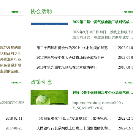
协会活动
2022第二届中美气候金融二轨对话成功召开
2022年9月28日和30日，以线上和线下
结合的形式，在北京和纽约两地成功举
办了第二届中美气候金融二轨对话会
规范发展的组
第二十四届科博会作为2021中关村论坛的展览板块在京举行
2022-01-
议，会议由清华大学能源环境经济研究
场和政府之间
所、美中关系全国委员会、哥伦比亚大
2017波恩气候变化大会碳市场边会成功召开
2022-01-
学全球能源政策中心主办，北京绿色金
外资源和行业
融协会承办。 本次对话的主题是“中美
绿色交易所联
2018年第九届地坛论坛在北京成功举行
2018-08-
候金融合作与发展”，来自中美两国的5
主要的金融机
余位专家学者和企业界人士围绕全球气
立了北京绿色
候治理、绿色发展、环境信息披露和碳
政策动态
GFA），并于2011年
市场等领域进行了坦诚热烈地对话，积
协会联接政府与
极寻求气候金融合作。 开幕致辞中，
解读《关于做好2022年企业温室气体排放报告管理相关重点工作的通知》
，是市场机制
中全国关系委员会会长斯蒂芬·欧伦斯
等机制，促进
哥伦比亚大学全球能源政策中心创始研
beex/201903/20190328162632946.pdf
https://mp.weixin.qq.com/s/mX0fxv-
各界的大力支
究员大卫·桑德罗，清华大学能源环境
Y_SQIvIuWDjVfGQ
济研究所所长张希良，国务院国有重点
全国人大常委
大型企业监事会原主席赵华林均表示，
2018-02-11
《金融标准化“十四五”发展规划》：加快完善绿色金融标准体系
2022-02-
气候变化事务
在当前中美关系遇到挑战的背景下召开
北京绿色金融
2017-01-23
此次对话具有重要意义，有助于推动中
人民银行行长易纲线上出席二十国集团财长和央行行长会议
2022-02-
王忠民，会长